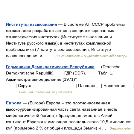
Институты языкознания
— В системе АН СССР проблемы
языкознания разрабатываются в специализированных
языковедческих институтах (Институте языкознания и
Институте русского языка), в институтах комплексной
проблематики (Институте востоковедения, Институте
славяноведения и… …
Лингвистический энциклопедический словарь
Германская Демократическая Республика
— (Deutsche
Demokratische Republik) ГДР (DDR). Табл. 1.
Административное деление (1971)*
| Округа | Площадь, | Население
… …
Большая советская энциклопедия
Европа
— (Europe) Европа – это плотнонаселенная
высокоурбанизированная часть света названная в честь
мифологической богини, образующая вместе с Азией
континент Евразия и имеющая площадь около 10,5 миллионов
км² (примерно 2 % от общей площади Земли) и …
Энциклопедия