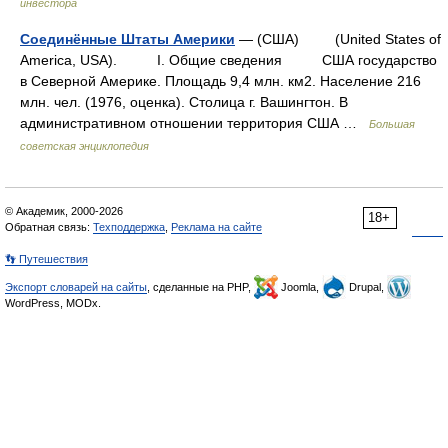
инвестора
Соединённые Штаты Америки
— (США) (United States of
America, USA). I. Общие сведения США государство
в Северной Америке. Площадь 9,4 млн. км2. Население 216
млн. чел. (1976, оценка). Столица г. Вашингтон. В
административном отношении территория США …
Большая
советская энциклопедия
© Академик, 2000-2026
18+
Обратная связь:
Техподдержка
,
Реклама на сайте
👣 Путешествия
Экспорт словарей на сайты
, сделанные на PHP,
Joomla,
Drupal,
WordPress, MODx.