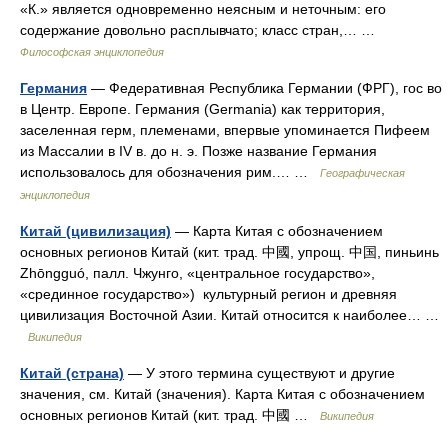
«К.» является одновременно неясным и неточным: его
содержание довольно расплывчато; класс стран,… …
Философская энциклопедия
Германия
— Федеративная Республика Германии (ФРГ), гос во
в Центр. Европе. Германия (Germania) как территория,
заселенная герм, племенами, впервые упоминается Пифеем
из Массалии в IV в. до н. э. Позже название Германия
использовалось для обозначения рим.… …
Географическая
энциклопедия
Китай (цивилизация)
— Карта Китая с обозначением
основных регионов Китай (кит. трад. 中國, упрощ. 中国, пиньинь
Zhōngguó, палл. Чжунго, «центральное государство»,
«срединное государство») культурный регион и древняя
цивилизация Восточной Азии. Китай относится к наиболее… …
Википедия
Китай (страна)
— У этого термина существуют и другие
значения, см. Китай (значения). Карта Китая с обозначением
основных регионов Китай (кит. трад. 中國 …
Википедия