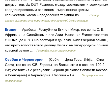
документов: dw DUT Разность между московским и всемирным
координированным временем, выраженная целым
количеством часов Определения термина из… …
Словарь-
справочник терминов нормативно-технической документации
Египет
— Арабская Республика Египет, Миср, гос во на С. В.
Африки и на Синайском п ове Азии. Название Египет известно
с III тыс. до н. э. Оно восходит к др. егип. Кипет черная земля ,
что противопоставляло долину Нила с ее плодородной почвой
красной земле …
Географическая энциклопедия
Сербия и Черногория
— (Србия – Црна Гора; Srbija – Crna
Gora), гос во на ЮВ. Европы, на Балканском п ове, пл. 102,2
км²; состоит из 2 республик: Сербия (включает области Косово
и Воеводина) и Черногория. Столица – Бе …
Географическая
энциклопедия