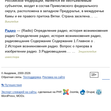
Российской Федерации, является ее неотъемлемым
субъектом, входит в состав Приволжского федерального
округа, расположена в западном Предуралье, в междуречье
Камы и ее правого притока Вятки. Страна заселена… …
Википедия
Радио
— (Radio) Определение радио, история возникновения
радио Определение радио, история возникновения радио,
радиовещание Содержание Содержание 1.Главное о .
2.История возникновения радио. Вопрос о приорва в
изобретении радио. 3.Радиовещание.… …
Энциклопедия
инвестора
© Академик, 2000-2026
18+
Обратная связь:
Техподдержка
,
Реклама на сайте
👣 Путешествия
Экспорт словарей на сайты
, сделанные на PHP,
Joomla,
Drupal,
WordPress, MODx.