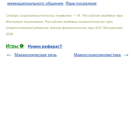
межнационального общения
,
Язык-посредник
Словарь социолингвистических терминов. — М.: Российская академия наук.
Институт языкознания. Российская академия лингвистических наук
.
Ответственный редактор: доктор филологических наук В.Ю. Михальченко
.
2006
.
Игры ⚽
Нужен реферат?
Макароническая речь
Макросоциолингвистика