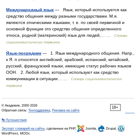
Международный язык
— Язык, который используется как
средство общения между разными государствами. М.я.
являются этническими языками, т. е. по своей первичной и
основной функции это средство общения определенного
этноса, родной (материнский) язык для людей,… …
Словарь
социолингвистических терминов
Язык-посредник
— 1. Язык международного общения. Напр.,
к Я. п.относятся английский, арабский, испанский, китайский,
русский, французский языки, имеющие статус рабочих языков
ООН. 2. Любой язык, который используют как средство
коммуникации в ситуации… …
Словарь социолингвистических
терминов
© Академик, 2000-2026
18+
Обратная связь:
Техподдержка
,
Реклама на сайте
👣 Путешествия
Экспорт словарей на сайты
, сделанные на PHP,
Joomla,
Drupal,
WordPress, MODx.