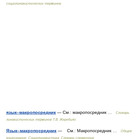
социолингвистических терминов
язык–макропосредник
— См.: макропосредник …
Словарь
лингвистических терминов Т.В. Жеребило
Язык–макропосредник
— См.: Макропосредник …
Общее
языкознание. Социолингвистика: Словарь-справочник