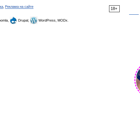
ка
,
Реклама на сайте
18+
omla,
Drupal,
WordPress, MODx.