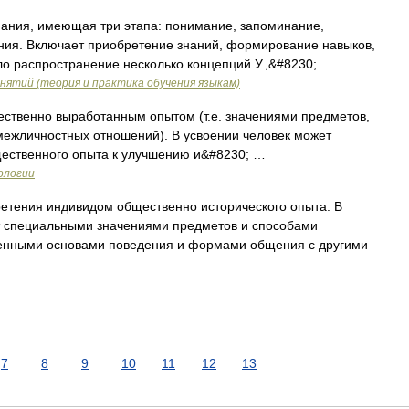
ния, имеющая три этапа: понимание, запоминание,
ания. Включает приобретение знаний, формирование навыков,
ло распространение несколько концепций У.,&#8230; …
нятий (теория и практика обучения языкам)
твенно выработанным опытом (т.е. значениями предметов,
межличностных отношений). В усвоении человек может
щественного опыта к улучшению и&#8230; …
ологии
етения индивидом общественно исторического опыта. В
т специальными значениями предметов и способами
венными основами поведения и формами общения с другими
7
8
9
10
11
12
13