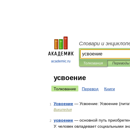
Словари и энциклоп
academic.ru
Толкования
Переводы
усвоение
Толкование
Перевод
Книги
Усвоение
— Усвоение: Усвоение (пита
1
Википедия
усвоение
— основной путь приобретен
2
У. человек овладевает социальными зн