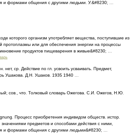
я и формами общения с другими людьми. У.&#8230; …
де которого организм употребляет вещества, поступившие из
й протоплазмы или для обеспечения энергии на процессы
никновение продуктов пищеварения в живые&#8230; …
варь
нет, ср. Действие по гл. усвоить усваивать. Предмет,
рь Ушакова. Д.Н. Ушаков. 1935 1940 …
; сов., что. Толковый словарь Ожегова. С.И. Ожегов, Н.Ю.
eignung. Процесс приобретения индивидом обществ. истор.
ц. значениями предметов и способами действия с ними,
я и формами общения с другими людьми&#8230; …