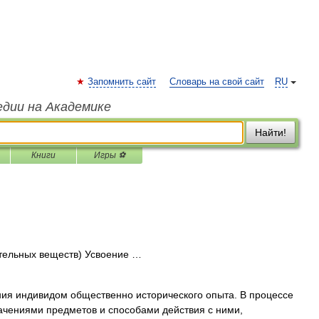
Запомнить сайт
Словарь на свой сайт
RU
едии на Академике
Найти!
Книги
Игры ⚽
тельных веществ) Усвоение …
ия индивидом общественно исторического опыта. В процессе
ачениями предметов и способами действия с ними,