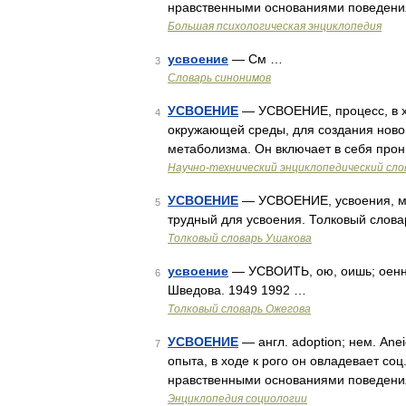
нравственными основаниями поведени
Большая психологическая энциклопедия
усвоение
— См …
3
Словарь синонимов
УСВОЕНИЕ
— УСВОЕНИЕ, процесс, в хо
4
окружающей среды, для создания ново
метаболизма. Он включает в себя про
Научно-технический энциклопедический сло
УСВОЕНИЕ
— УСВОЕНИЕ, усвоения, мн. 
5
трудный для усвоения. Толковый слова
Толковый словарь Ушакова
усвоение
— УСВОИТЬ, ою, оишь; оенный
6
Шведова. 1949 1992 …
Толковый словарь Ожегова
УСВОЕНИЕ
— англ. adoption; нем. An
7
опыта, в ходе к рого он овладевает со
нравственными основаниями поведени
Энциклопедия социологии