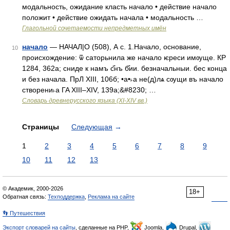
модальность, ожидание класть начало • действие начало
положит • действие ожидать начала • модальность …
Глагольной сочетаемости непредметных имён
начало
— НАЧАЛ|О (508), А с. 1.Начало, основание,
10
происхождение: ѿ саторьнила же начало ѥреси имѹще. КР
1284, 362а; сниде к намъ с҃нъ б҃ии. безначальныи. бес конца
и без начала. ПрЛ XIII, 106б; •а•˫а не(д)лѧ сѹщи въ начало
створени˫а ΓΑ XIII–XIV, 139а;&#8230; …
Словарь древнерусского языка (XI-XIV вв.)
Страницы
Следующая
→
1
2
3
4
5
6
7
8
9
10
11
12
13
© Академик, 2000-2026
18+
Обратная связь:
Техподдержка
,
Реклама на сайте
👣 Путешествия
Экспорт словарей на сайты
, сделанные на PHP,
Joomla,
Drupal,