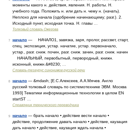
моменты какого н. действия, явления. Н. работы. Н.
учебного года. Положить н. или дать н. чему н. (начать).
Неплохо для начала (одобрение начинающему; разг.). 2.
Исходный пункт, исходная точка. Н. главы …
Толковый словарь Ожегова
начало
— НАЧАЛО1, завязка, заря, пролог, рассвет, старт,
7
спец. экспозиция, устар. начатие, устар. первоначало,
устар., разг. сниж. почин, разг. сниж. зачин, разг. сниж. начин
НАЧАЛЬНЫЙ, первобытный, первородный, книжн.
исконный, книжн.&#8230; …
Словарь-тезаурус синонимов русской речи
начало
— &mdash; [Е.С.Алексеев, А.А.Мячев. Англо
8
русский толковый словарь по системотехнике ЭВМ. Москва
1993] Тематики информационные технологии в целом EN
startST …
Справочник технического переводчика
начало
— брать начало • действие вести начало •
9
действие, продолжение давать начало • действие, каузация
дать начало • действие, каузация ждать начала •