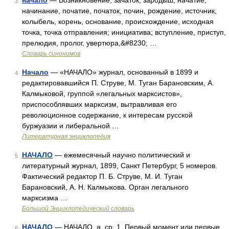
начало
— Возникновение, зачаток, зародыш, начатие,
3
начинание, початие, початок, почин, рождение, источник,
колыбель, корень, основание, происхождение, исходная
точка, точка отправления; инициатива; вступление, приступ,
прелюдия, пролог, увертюра,&#8230; …
Словарь синонимов
Начало
— «НАЧАЛО» журнал, основанный в 1899 и
4
редактировавшийся П. Струве, М. Туган Барановским, А.
Калмыковой, группой «легальных марксистов»,
приспособлявших марксизм, вытравливая его
революционное содержание, к интересам русской
буржуазии и либеральной …
Литературная энциклопедия
НАЧАЛО
— ежемесячный научно политический и
5
литературный журнал, 1899, Санкт Петербург, 5 номеров.
Фактический редактор П. Б. Струве, М. И. Туган
Барановский, А. Н. Калмыкова. Орган легального
марксизма …
Большой Энциклопедический словарь
НАЧАЛО
— НАЧАЛО, а, ср. 1. Первый момент или первые
6