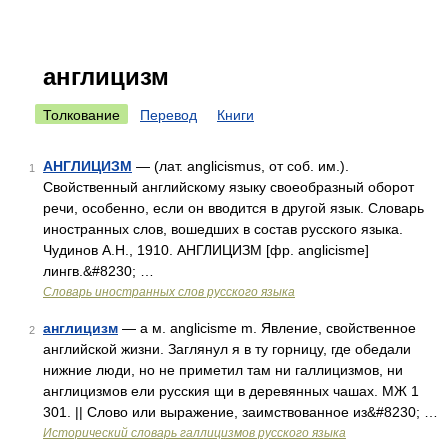
англицизм
Толкование
Перевод
Книги
АНГЛИЦИЗМ
— (лат. anglicismus, от соб. им.).
1
Свойственный английскому языку своеобразный оборот
речи, особенно, если он вводится в другой язык. Словарь
иностранных слов, вошедших в состав русского языка.
Чудинов А.Н., 1910. АНГЛИЦИЗМ [фр. anglicisme]
лингв.&#8230; …
Словарь иностранных слов русского языка
англицизм
— а м. anglicisme m. Явление, свойственное
2
английской жизни. Заглянул я в ту горницу, где обедали
нижние люди, но не приметил там ни галлицизмов, ни
англицизмов ели русския щи в деревянных чашах. МЖ 1
301. || Слово или выражение, заимствованное из&#8230; …
Исторический словарь галлицизмов русского языка