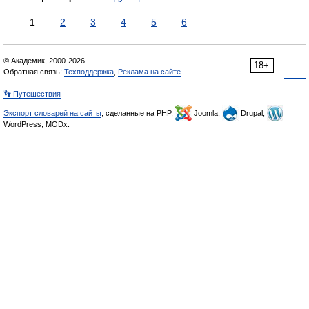
1
2
3
4
5
6
© Академик, 2000-2026
18+
Обратная связь:
Техподдержка
,
Реклама на сайте
👣 Путешествия
Экспорт словарей на сайты
, сделанные на PHP,
Joomla,
Drupal,
WordPress, MODx.