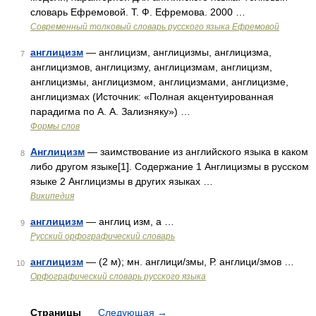
словарь Ефремовой. Т. Ф. Ефремова. 2000 …
Современный толковый словарь русского языка Ефремовой
англицизм
— англицизм, англицизмы, англицизма,
7
англицизмов, англицизму, англицизмам, англицизм,
англицизмы, англицизмом, англицизмами, англицизме,
англицизмах (Источник: «Полная акцентуированная
парадигма по А. А. Зализняку») …
Формы слов
Англицизм
— заимствование из английского языка в каком
8
либо другом языке[1]. Содержание 1 Англицизмы в русском
языке 2 Англицизмы в других языках …
Википедия
англицизм
— англиц изм, а …
9
Русский орфографический словарь
англицизм
— (2 м); мн. англици/змы, Р. англици/змов …
10
Орфографический словарь русского языка
Страницы
Следующая
→