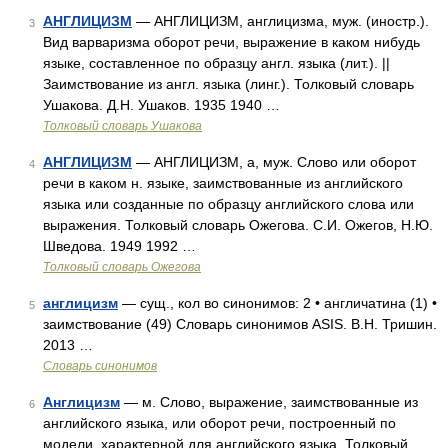
АНГЛИЦИЗМ
— АНГЛИЦИЗМ, англицизма, муж. (иностр.).
3
Вид варваризма оборот речи, выражение в каком нибудь
языке, составленное по образцу англ. языка (лит.). ||
Заимствование из англ. языка (линг.). Толковый словарь
Ушакова. Д.Н. Ушаков. 1935 1940 …
Толковый словарь Ушакова
АНГЛИЦИЗМ
— АНГЛИЦИЗМ, а, муж. Слово или оборот
4
речи в каком н. языке, заимствованные из английского
языка или созданные по образцу английского слова или
выражения. Толковый словарь Ожегова. С.И. Ожегов, Н.Ю.
Шведова. 1949 1992 …
Толковый словарь Ожегова
англицизм
— сущ., кол во синонимов: 2 • англичатина (1) •
5
заимствование (49) Словарь синонимов ASIS. В.Н. Тришин.
2013 …
Словарь синонимов
Англицизм
— м. Слово, выражение, заимствованные из
6
английского языка, или оборот речи, построенный по
модели, характерной для английского языка. Толковый