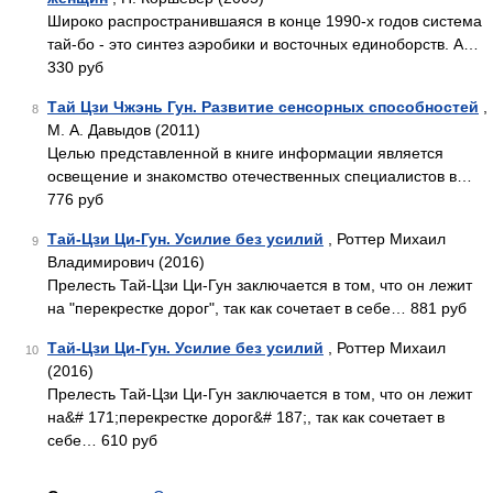
Широко распространившаяся в конце 1990-х годов система
тай-бо - это синтез аэробики и восточных единоборств. А…
330 руб
Тай Цзи Чжэнь Гун. Развитие сенсорных способностей
,
8
М. А. Давыдов (2011)
Целью представленной в книге информации является
освещение и знакомство отечественных специалистов в…
776 руб
Тай-Цзи Ци-Гун. Усилие без усилий
, Роттер Михаил
9
Владимирович (2016)
Прелесть Тай-Цзи Ци-Гун заключается в том, что он лежит
на "перекрестке дорог", так как сочетает в себе… 881 руб
Тай-Цзи Ци-Гун. Усилие без усилий
, Роттер Михаил
10
(2016)
Прелесть Тай-Цзи Ци-Гун заключается в том, что он лежит
на&# 171;перекрестке дорог&# 187;, так как сочетает в
себе… 610 руб