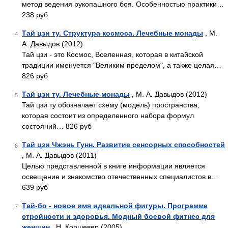
метод ведения рукопашного боя. Особенностью практики…
238 руб
Тай цзи ту. Структура космоса. Лечебные монады
, М.
4
А. Давыдов (2012)
Тай цзи - это Космос, Вселенная, которая в китайской
традиции именуется "Великим пределом", а также целая…
826 руб
Тай цзи ту. Лечебные монады
, М. А. Давыдов (2012)
5
Тай цзи ту обозначает схему (модель) пространства,
которая состоит из определенного набора формул
состояний… 826 руб
Тай цзи Чжэнь Гунн. Развитие сенсорных способностей
6
, М. А. Давыдов (2011)
Целью представленной в книге информации является
освещение и знакомство отечественных специалистов в…
639 руб
Тай-бо - новое имя идеальной фигуры. Программа
7
стройности и здоровья. Модный боевой фитнес для
женщин
, Н. Коршевер (2005)