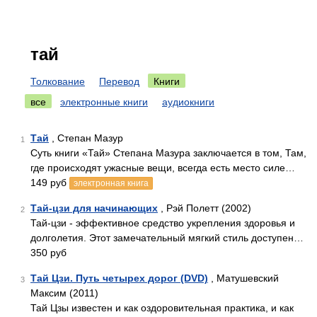
тай
Толкование
Перевод
Книги
все
электронные книги
аудиокниги
Тай
, Степан Мазур
1
Суть книги «Тай» Степана Мазура заключается в том, Там,
где происходят ужасные вещи, всегда есть место силе…
149 руб
электронная книга
Тай-цзи для начинающих
, Рэй Полетт (2002)
2
Тай-цзи - эффективное средство укрепления здоровья и
долголетия. Этот замечательный мягкий стиль доступен…
350 руб
Тай Цзи. Путь четырех дорог (DVD)
, Матушевский
3
Максим (2011)
Тай Цзы известен и как оздоровительная практика, и как