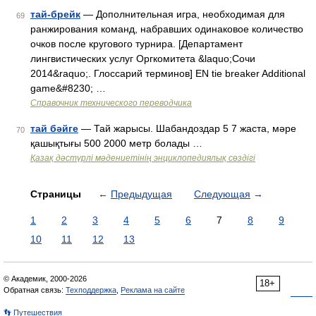
тай-брейк
— Дополнительная игра, необходимая для
69
ранжирования команд, набравших одинаковое количество
очков после кругового турнира. [Департамент
лингвистических услуг Оргкомитета &laquo;Сочи
2014&raquo;. Глоссарий терминов] EN tie breaker Additional
game&#8230; …
Справочник технического переводчика
тай бәйге
— Тай жарысы. Шабандоздар 5 7 жаста, мәре
70
қашықтығы 500 2000 метр болады …
Қазақ дәстүрлі мәдениетінің энциклопедиялық сөздігі
Страницы
←
Предыдущая
Следующая
→
1
2
3
4
5
6
7
8
9
10
11
12
13
© Академик, 2000-2026
18+
Обратная связь:
Техподдержка
,
Реклама на сайте
👣 Путешествия