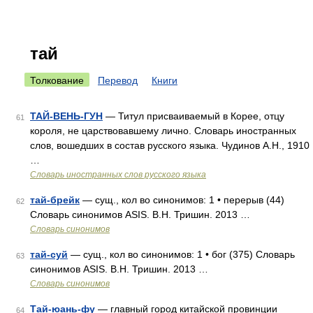
тай
Толкование
Перевод
Книги
ТАЙ-ВЕНЬ-ГУН
— Титул присваиваемый в Корее, отцу
61
короля, не царствовавшему лично. Словарь иностранных
слов, вошедших в состав русского языка. Чудинов А.Н., 1910
…
Словарь иностранных слов русского языка
тай-брейк
— сущ., кол во синонимов: 1 • перерыв (44)
62
Словарь синонимов ASIS. В.Н. Тришин. 2013 …
Словарь синонимов
тай-суй
— сущ., кол во синонимов: 1 • бог (375) Словарь
63
синонимов ASIS. В.Н. Тришин. 2013 …
Словарь синонимов
Тай-юань-фу
— главный город китайской провинции
64