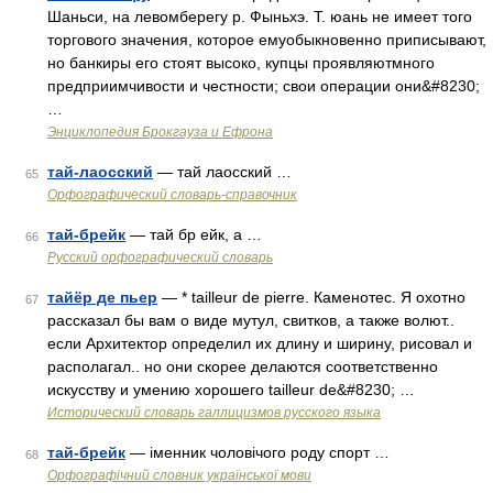
Шаньси, на левомберегу р. Фыньхэ. Т. юань не имеет того
торгового значения, которое емуобыкновенно приписывают,
но банкиры его стоят высоко, купцы проявляютмного
предприимчивости и честности; свои операции они&#8230;
…
Энциклопедия Брокгауза и Ефрона
тай-лаосский
— тай лаосский …
65
Орфографический словарь-справочник
тай-брейк
— тай бр ейк, а …
66
Русский орфографический словарь
тайёр де пьер
— * tailleur de pierre. Каменотес. Я охотно
67
рассказал бы вам о виде мутул, свитков, а также волют..
если Архитектор определил их длину и ширину, рисовал и
располагал.. но они скорее делаются соответственно
искусству и умению хорошего tailleur de&#8230; …
Исторический словарь галлицизмов русского языка
тай-брейк
— іменник чоловічого роду спорт …
68
Орфографічний словник української мови