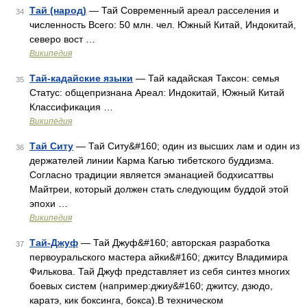
Тай (народ)
— Тай Современный ареал расселения и
34
численность Всего: 50 млн. чел. Южный Китай, Индокитай,
северо вост …
Википедия
Тай-кадайские языки
— Тай кадайская Таксон: семья
35
Статус: общепризнана Ареал: Индокитай, Южный Китай
Классификация …
Википедия
Тай Ситу
— Тай Ситу&#160; один из высших лам и один из
36
держателей линии Карма Кагью тибетского буддизма.
Согласно традиции является эманацией бодхисаттвы
Майтреи, который должен стать следующим буддой этой
эпохи …
Википедия
Тай-Джуф
— Тай Джуф&#160; авторская разработка
37
первоуральского мастера айки&#160; джитсу Владимира
Филькова. Тай Джуф представляет из себя синтез многих
боевых систем (например:джиу&#160; джитсу, дзюдо,
каратэ, кик боксинга, бокса).В техническом