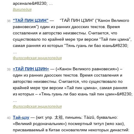
арсенале&#8230; …
Википедия
“ТАЙ ПИН ЦЗИН”
— “ТАЙ ПИН ЦЗИН” (“Канон Великого
38
равновесия”) один из ранних даосских текстов. Время
составления и авторство неизвестны. Считается, что
существовало по крайней мере три версии “Тай пин цзина”,
самая ранняя из которых “Тянь гуань ли бао юань&#8230;
…
Философская энциклопедия
«ТАЙ ПИН ЦЗИН»
— («Канон Великого равновесия») –
39
один из ранних даосских текстов. Время составления и
авторство неизвестны. Считается, что существовало по
крайней мере три версии «Тай пин цзина», самая ранняя
из которых – «Тянь гуань ли бао юань тай пин цзин»&#8230;
…
Философская энциклопедия
Тай-цзу
— (кит. упр. 太祖, пиньинь: Tàizǔ, буквально:
40
«Великий родоначальник») посмертный титул (мяо хао),
присваиваемый в Китае основателям некоторых династий: