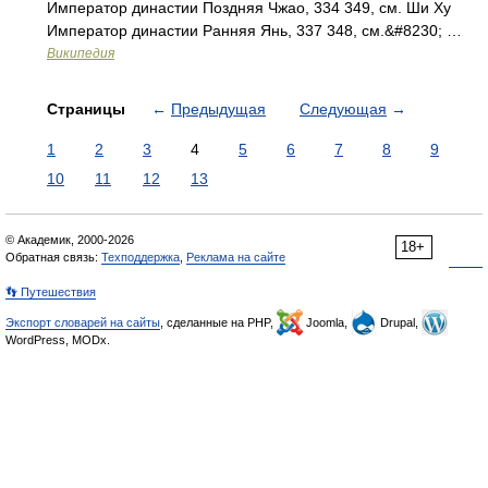
Император династии Поздняя Чжао, 334 349, см. Ши Ху
Император династии Ранняя Янь, 337 348, см.&#8230; …
Википедия
Страницы
←
Предыдущая
Следующая
→
1
2
3
4
5
6
7
8
9
10
11
12
13
© Академик, 2000-2026
18+
Обратная связь:
Техподдержка
,
Реклама на сайте
👣 Путешествия
Экспорт словарей на сайты
, сделанные на PHP,
Joomla,
Drupal,
WordPress, MODx.