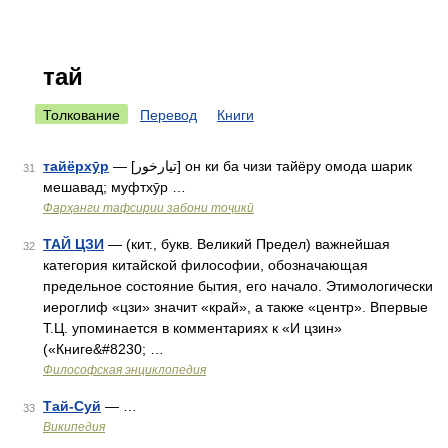
тай
Толкование
Перевод
Книги
тайёрхӯр
— [تيارخور] он ки ба чизи тайёру омода шарик
31
мешавад; муфтхӯр …
Фарҳанги тафсирии забони тоҷикӣ
ТАЙ ЦЗИ
— (кит., букв. Великий Предел) важнейшая
32
категория китайской философии, обозначающая
предельное состояние бытия, его начало. Этимологически
иероглиф «цзи» значит «край», а также «центр». Впервые
Т.Ц. упоминается в комментариях к «И цзин»
(«Книге&#8230; …
Философская энциклопедия
Тай-Суй
— …
33
Википедия