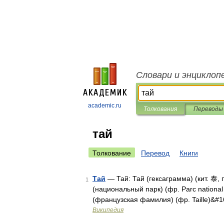
Словари и энциклоп
academic.ru
Толкования
Переводы
тай
Толкование
Перевод
Книги
Тай
— Тай: Тай (гексаграмма) (кит. 泰, 
1
(национальный парк) (фр. Parc national
(французская фамилия) (фр. Taille)&#
Википедия