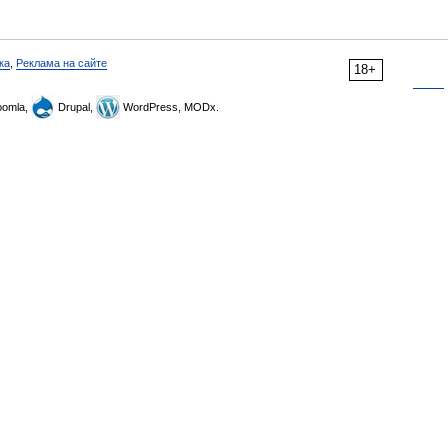
ка
,
Реклама на сайте
18+
omla,
Drupal,
WordPress, MODx.