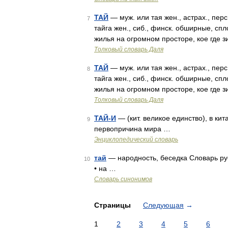
ТАЙ
— муж. или тая жен., астрах., перс.
7
тайга жен., сиб., финск. обширные, сп
жилья на огромном просторе, кое где 
Толковый словарь Даля
ТАЙ
— муж. или тая жен., астрах., перс.
8
тайга жен., сиб., финск. обширные, сп
жилья на огромном просторе, кое где 
Толковый словарь Даля
ТАЙ-И
— (кит. великое единство), в к
9
первопричина мира …
Энциклопедический словарь
тай
— народность, беседка Словарь русс
10
• на …
Словарь синонимов
Страницы
Следующая
→
1
2
3
4
5
6