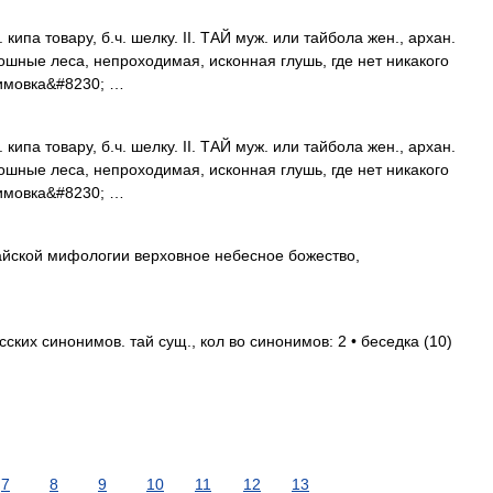
 кипа товару, б.ч. шелку. II. ТАЙ муж. или тайбола жен., архан.
лошные леса, непроходимая, исконная глушь, где нет никакого
зимовка&#8230; …
 кипа товару, б.ч. шелку. II. ТАЙ муж. или тайбола жен., архан.
лошные леса, непроходимая, исконная глушь, где нет никакого
зимовка&#8230; …
итайской мифологии верховное небесное божество,
ких синонимов. тай сущ., кол во синонимов: 2 • беседка (10)
7
8
9
10
11
12
13