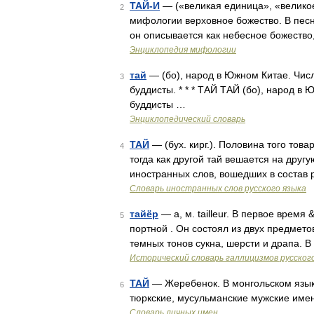
ТАЙ-И
— («великая единица», «великое
2
мифологии верховное божество. В песне
он описывается как небесное божество
Энциклопедия мифологии
тай
— (бо), народ в Южном Китае. Числ
3
буддисты. * * * ТАЙ ТАЙ (бо), народ в 
буддисты …
Энциклопедический словарь
ТАЙ
— (бух. кирг.). Половина того това
4
тогда как другой тай вешается на друг
иностранных слов, вошедших в состав 
Словарь иностранных слов русского языка
тайёр
— а, м. tailleur. В первое время
5
портной . Он состоял из двух предмето
темных тонов сукна, шерсти и драпа. В
Исторический словарь галлицизмов русског
ТАЙ
— Жеребенок. В монгольском язык
6
тюркские, мусульманские мужские име
Словарь личных имен