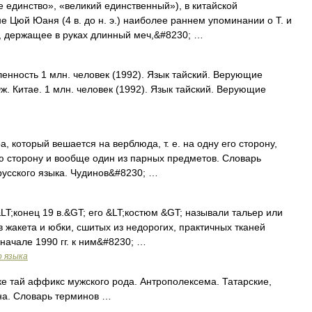
 единство», «великий единственный»), в китайской
 Цюй Юаня (4 в. до н. э.) наиболее раннем упоминании о Т. и
, держащее в руках длинный меч,&#8230; …
енность 1 млн. человек (1992). Язык тайский. Верующие
Юж. Китае. 1 млн. человек (1992). Язык тайский. Верующие
ра, который вешается на верблюда, т. е. на одну его сторону,
ую сторону и вообще один из парных предметов. Словарь
русского языка. Чудинов&#8230; …
 &LT;конец 19 в.&GT; его &LT;костюм &GT; называли тальер или
в жакета и юбки, сшитых из недорогих, практичных тканей
 начале 1990 гг. к ним&#8230; …
о языка
е тай аффикс мужского рода. Антрополексема. Татарские,
на. Словарь терминов …