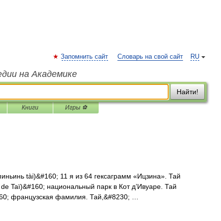
Запомнить сайт
Словарь на свой сайт
RU
едии на Академике
Найти!
Книги
Игры ⚽
пиньинь tài)&#160; 11 я из 64 гексаграмм «Ицзина». Тай
 de Taï)&#160; национальный парк в Кот д’Ивуаре. Тай
160; французская фамилия. Тай,&#8230; …