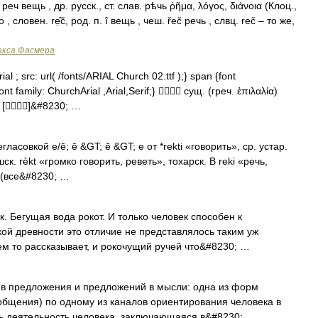
. реч вещь , др. русск., ст. слав. рѣчь ῥῆμα, λόγος, διάνοια (Клоц.,
, словен. rе̣̑č, род. п. ȋ вещь , чеш. řеč речь , слвц. rеč – то же,
акса Фасмера
l ; src: url( /fonts/ARIAL Church 02.ttf );} span {font
nt family: ChurchArial ,Arial,Serif;}  сущ. (греч. ἐπιλαλία)
 []&#8230; …
совкой e/ē; ē &GT; ě &GT; e от *rekti «говорить», ср. устар.
шск. rèkt «громко говорить, реветь», тохарск. B reki «речь,
» (все&#8230; …
 Бегущая вода рокот. И только человек способен к
кой древности это отличие не представлялось таким уж
м то рассказывает, и рокочущий ручей что&#8230; …
 предложения и предложений в мысли: одна из форм
бщения) по одному из каналов ориентирования человека в
ечь деятельность человека, заключающаяся в&#8230; …