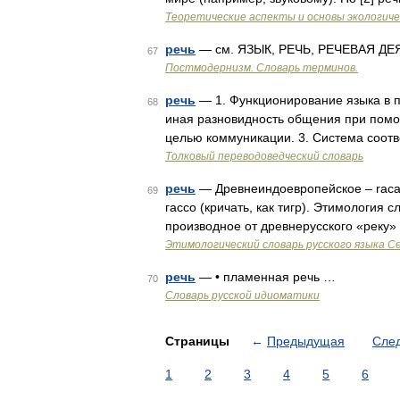
Теоретические аспекты и основы экологич
речь
— см. ЯЗЫК, РЕЧЬ, РЕЧЕВАЯ Д
67
Постмодернизм. Словарь терминов.
речь
— 1. Функционирование языка в 
68
иная разновидность общения при помо
целью коммуникации. 3. Система соот
Толковый переводоведческий словарь
речь
— Древнеиндоевропейское – racaya
69
гассо (кричать, как тигр). Этимология 
производное от древнерусского «реку»
Этимологический словарь русского языка С
речь
— • пламенная речь …
70
Словарь русской идиоматики
Страницы
←
Предыдущая
Сле
1
2
3
4
5
6