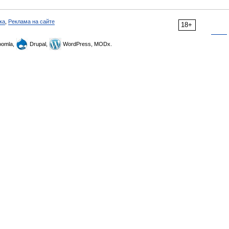
ка
,
Реклама на сайте
18+
omla,
Drupal,
WordPress, MODx.