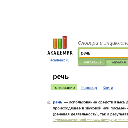
Словари и энциклоп
academic.ru
Толкования
Переводы
речь
Толкование
Перевод
Книги
речь
— использование средств языка д
61
происходящее в звуковой или письмен
(речевая деятельность), так и результ
Терминологический словарь-тезаурус по л