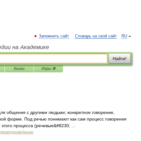
Запомнить сайт
Словарь на свой сайт
RU
едии на Академике
Найти!
Книги
Игры ⚽
ля общения с другими людьми; конкретное говорение,
ной форме. Под речью понимают как сам процесс говорения
ат этого процесса (речевые&#8230; …
итературоведению