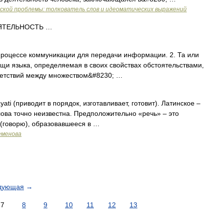
еской проблемы: толкователь слов и идеоматических выражений
ЕЯТЕЛЬНОСТЬ …
процессе коммуникации для передачи информации. 2. Та или
щи языка, определяемая в своих свойствах обстоятельствами,
ветствий между множеством&#8230; …
ti (приводит в порядок, изготавливает, готовит). Латинское –
слова точно неизвестна. Предположительно «речь» – это
 (говорю), образовавшееся в …
еменова
дующая
→
7
8
9
10
11
12
13