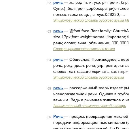
речь
— ж., род. п. и, укр. рiч, речи, блр
62
Супр.), болг. реч, сербохорв. ри̏jеч слово 
польск. rzесz вещь , в. луж.&#8230; …
Этимологический словарь русского языка М
речь
— @font face {font family: ChurchAria
63
size:17px;font weight:normal !important; fo
речь; слово; вина, обвинение.  
Словарь церковнославянского языка
речь
— Общеслав. Производное с перегла
64
речь, реку, диал. речи, укр. ректи, латы
слово», лат. raccare «кричать, как тигр
Этимологический словарь русского языка
речь
— рассерженный зверь издает рык.
65
членораздельной речи. Однако в глубо
важным. Ведь и рычащее животное о че
Занимательный этимологический словарь
Речь
— процесс превращения мыслей в
66
передачи информационных сигналов (о
мире (например, звуковому). По [2] р