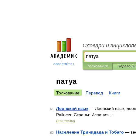
Словари и энциклоп
academic.ru
Толкования
Переводы
патуа
Толкование
Перевод
Книги
Леонский язык
— Леонский язык, леонс
61
Palluezu Страны: Испания …
Википедия
Население Тринидада и Тобаго
— вес
62