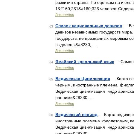
развития страны. По оценкам на июль 
1&#160;231&#160;323 человек. Содер
Википедия
Список национальных девизов
— В э
63
девизов независимых государств мира.
государств, не признанных мировым со
выделены&#8230; …
Википедия
Ямайский креольский язык
— Самона
64
Википедия
Ведическая Цивилизация
— Карта ве
65
чёрным, иностранные племена фиолет
Ведическая цивилизация индо арийска
ранними&#8230; …
Википедия
Ведический период
— Карта ведическ
66
иностранные племена фиолетовым, ве
Ведическая цивилизация индо арийска
ранними&#8230; …