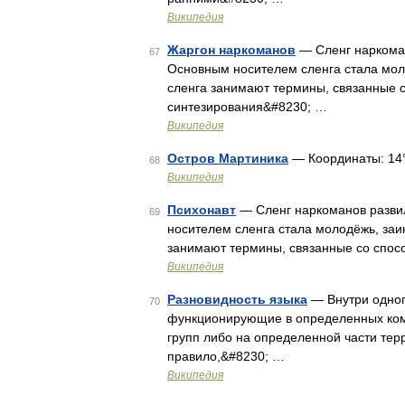
Википедия
Жаргон наркоманов
— Сленг наркоман
67
Основным носителем сленга стала мол
сленга занимают термины, связанные 
синтезирования&#8230; …
Википедия
Остров Мартиника
— Координаты: 14°40
68
Википедия
Психонавт
— Сленг наркоманов разви
69
носителем сленга стала молодёжь, заи
занимают термины, связанные со спос
Википедия
Разновидность языка
— Внутри одног
70
функционирующие в определенных ком
групп либо на определенной части тер
правило,&#8230; …
Википедия