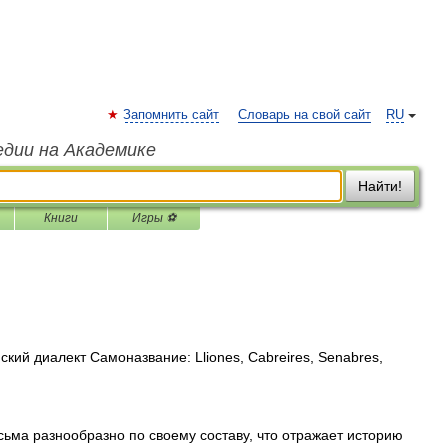
Запомнить сайт
Словарь на свой сайт
RU
едии на Академике
Найти!
Книги
Игры ⚽
кий диалект Самоназвание: Lliones, Cabreires, Senabres,
ьма разнообразно по своему составу, что отражает историю