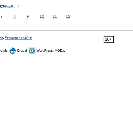
дующая
→
7
8
9
10
11
12
ка
,
Реклама на сайте
18+
omla,
Drupal,
WordPress, MODx.