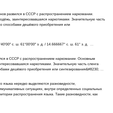
ов развился в СССР с распространением наркомании.
одёжь, заинтересовавшаяся наркотиками. Значительную часть
со способами дешёвого приобретения или
′00″ с. ш. 61°00′00″ з. д. / 14.666667° с. ш. 61° з. д. …
лся в СССР с распространением наркомании. Основным
нтересовавшаяся наркотиками. Значительную часть сленга
обами дешёвого приобретения или синтезирования&#8230; …
о языка нередко выделяются разновидности,
муникативных ситуациях, внутри определенных социальных
ритории распространения языка. Такие разновидности, как