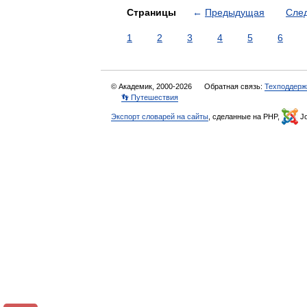
Страницы
←
Предыдущая
Сле
1
2
3
4
5
6
© Академик, 2000-2026
Обратная связь:
Техподдерж
👣 Путешествия
Экспорт словарей на сайты
, сделанные на PHP,
Jo