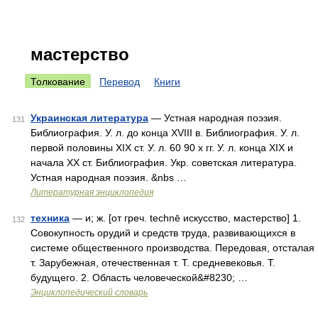
мастерство
Толкование
Перевод
Книги
Украинская литература
— Устная народная поэзия.
131
Библиография. У. л. до конца XVIII в. Библиография. У. л.
первой половины XIX ст. У. л. 60 90 х гг. У. л. конца XIX и
начала XX ст. Библиография. Укр. советская литература.
Устная народная поэзия. &nbs …
Литературная энциклопедия
техника
— и; ж. [от греч. technē искусство, мастерство] 1.
132
Совокупность орудий и средств труда, развивающихся в
системе общественного производства. Передовая, отсталая
т. Зарубежная, отечественная т. Т. средневековья. Т.
будущего. 2. Область человеческой&#8230; …
Энциклопедический словарь