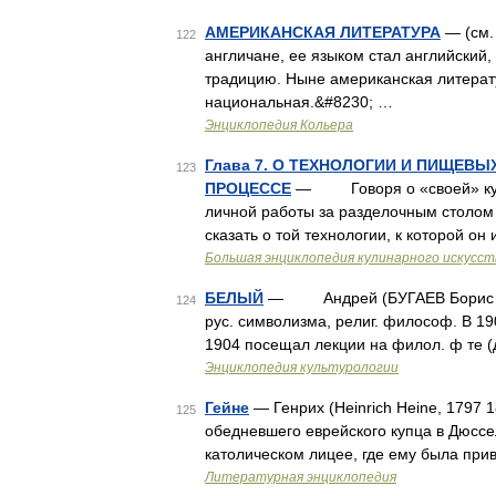
АМЕРИКАНСКАЯ ЛИТЕРАТУРА
— (см.
122
англичане, ее языком стал английский
традицию. Ныне американская литерат
национальная.&#8230; …
Энциклопедия Кольера
Глава 7. О ТЕХНОЛОГИИ И ПИЩЕВ
123
ПРОЦЕССЕ
— Говоря о «своей» кухне
личной работы за разделочным столом 
сказать о той технологии, к которой 
Большая энциклопедия кулинарного искусст
БЕЛЫЙ
— Андрей (БУГАЕВ Борис Никол
124
рус. символизма, религ. философ. В 190
1904 посещал лекции на филол. ф те (
Энциклопедия культурологии
Гейне
— Генрих (Heinrich Heine, 1797 1
125
обедневшего еврейского купца в Дюссе
католическом лицее, где ему была пр
Литературная энциклопедия