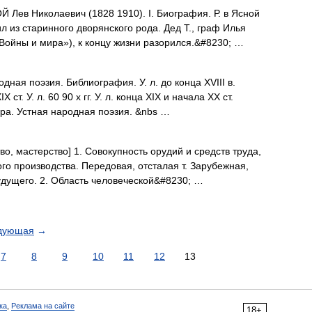
 Лев Николаевич (1828 1910). I. Биография. Р. в Ясной
л из старинного дворянского рода. Дед Т., граф Илья
«Войны и мира»), к концу жизни разорился.&#8230; …
ная поэзия. Библиография. У. л. до конца XVIII в.
ст. У. л. 60 90 х гг. У. л. конца XIX и начала XX ст.
ура. Устная народная поэзия. &nbs …
тво, мастерство] 1. Совокупность орудий и средств труда,
о производства. Передовая, отсталая т. Зарубежная,
 будущего. 2. Область человеческой&#8230; …
дующая
→
7
8
9
10
11
12
13
ка
,
Реклама на сайте
18+