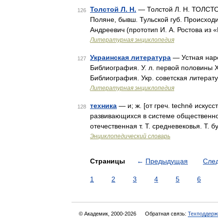
Толстой Л. Н.
— Толстой Л. Н. ТОЛСТОЙ
126
Поляне, бывш. Тульской губ. Происходи
Андреевич (прототип И. А. Ростова из 
Литературная энциклопедия
Украинская литература
— Устная народ
127
Библиография. У. л. первой половины XIX 
Библиография. Укр. советская литерат
Литературная энциклопедия
техника
— и; ж. [от греч. technē искусс
128
развивающихся в системе общественног
отечественная т. Т. средневековья. Т.
Энциклопедический словарь
Страницы
←
Предыдущая
Сле
1
2
3
4
5
6
© Академик, 2000-2026
Обратная связь:
Техподдерж