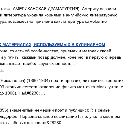
 также АМЕРИКАНСКАЯ ДРАМАТУРГИЯ). Америку освоили
, и литература уходила корнями в английскую литературную
ура повсеместно признана как литература самобытно
ЫХ МАТЕРИАЛАХ, ИСПОЛЬЗУЕМЫХ В КУЛИНАРНОМ
, то есть об особенностях, приемах и методах своей
и у плиты, каждый повар должен, конечно, в первую очередь
он испытывает наибольшую склонность …
ва
аевич) (1880 1934) поэт и прозаик, лит. критик, теоретик
3 окончил естеств. отделение физико мат. ф та Моск. ун та, с
до 1906). На&#8230; …
856) знаменитый немецкий поэт и публицист. Р. в семье
льдорфе. Первоначальное воспитание Г. получил в местном
ивита любовь к пышности&#8230; …