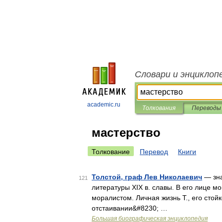
Словари и энциклоп
academic.ru
Толкования
Переводы
мастерство
Толкование
Перевод
Книги
Толстой, граф Лев Николаевич
— зна
121
литературы XIX в. славы. В его лице 
моралистом. Личная жизнь Т., его стой
отстаивании&#8230; …
Большая биографическая энциклопедия