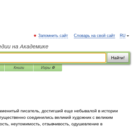
Запомнить сайт
Словарь на свой сайт
RU
едии на Академике
Найти!
Книги
Игры ⚽
менитый писатель, достигший еще небывалой в истории
могущественно соединились великий художник с великим
кость, неутомимость, отзывчивость, одушевление в