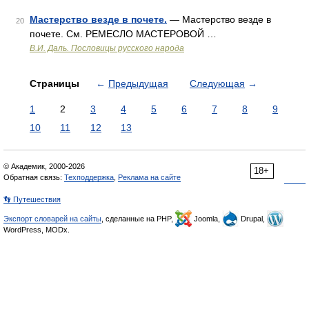
Мастерство везде в почете.
— Мастерство везде в
20
почете. См. РЕМЕСЛО МАСТЕРОВОЙ …
В.И. Даль. Пословицы русского народа
Страницы
←
Предыдущая
Следующая
→
1
2
3
4
5
6
7
8
9
10
11
12
13
© Академик, 2000-2026
18+
Обратная связь:
Техподдержка
,
Реклама на сайте
👣 Путешествия
Экспорт словарей на сайты
, сделанные на PHP,
Joomla,
Drupal,
WordPress, MODx.