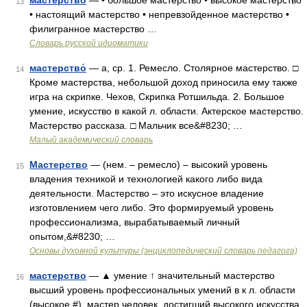
мастерство
— • большое мастерство • высокое мастерство
13
• настоящий мастерство • непревзойденное мастерство •
филигранное мастерство …
Словарь русской идиоматики
мастерство́
— а, ср. 1. Ремесло. Столярное мастерство. □
14
Кроме мастерства, небольшой доход приносила ему также
игра на скрипке. Чехов, Скрипка Ротшильда. 2. Большое
умение, искусство в какой л. области. Актерское мастерство.
Мастерство рассказа. □ Мальчик все&#8230; …
Малый академический словарь
Мастерство
— (нем. – ремесло) – высокий уровень
15
владения техникой и технологией какого либо вида
деятельности. Мастерство – это искусное владение
изготовлением чего либо. Это формируемый уровень
профессионализма, вырабатываемый личный
опытом,&#8230; …
Основы духовной культуры (энциклопедический словарь педагога)
мастерство
— ▲ умение ↑ значительный мастерство
16
высший уровень профессиональных умений в к л. области
(высокое #). мастер человек, достигший высокого искусства