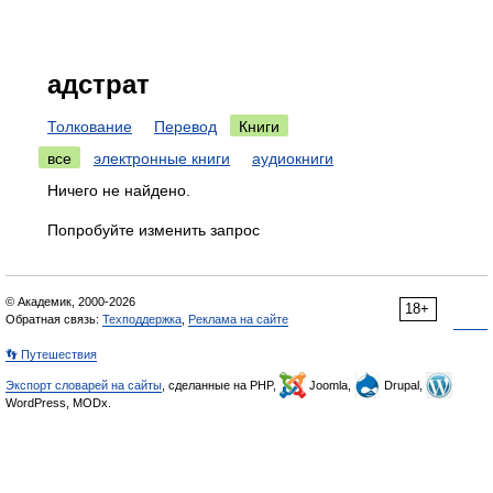
адстрат
Толкование
Перевод
Книги
все
электронные книги
аудиокниги
Ничего не найдено.
Попробуйте изменить запрос
© Академик, 2000-2026
18+
Обратная связь:
Техподдержка
,
Реклама на сайте
👣 Путешествия
Экспорт словарей на сайты
, сделанные на PHP,
Joomla,
Drupal,
WordPress, MODx.