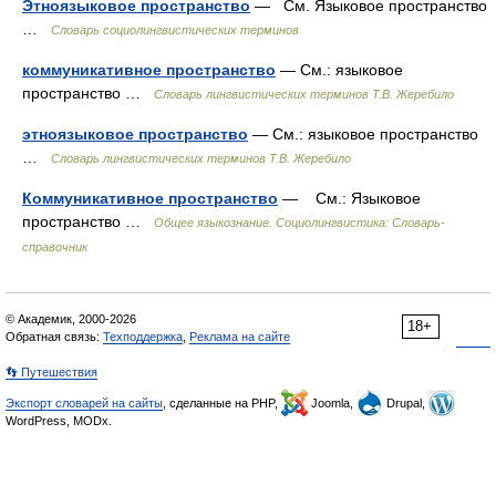
Этноязыковое пространство
— См. Языковое пространство
…
Словарь социолингвистических терминов
коммуникативное пространство
— См.: языковое
пространство …
Словарь лингвистических терминов Т.В. Жеребило
этноязыковое пространство
— См.: языковое пространство
…
Словарь лингвистических терминов Т.В. Жеребило
Коммуникативное пространство
— См.: Языковое
пространство …
Общее языкознание. Социолингвистика: Словарь-
справочник
© Академик, 2000-2026
18+
Обратная связь:
Техподдержка
,
Реклама на сайте
👣 Путешествия
Экспорт словарей на сайты
, сделанные на PHP,
Joomla,
Drupal,
WordPress, MODx.