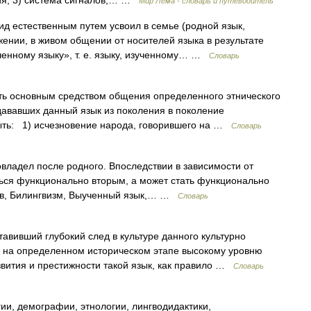
ния; 3) система сигналов,… …
Мир Лема - словарь и путеводитель
д естественным путем усвоил в семье (родной язык,
жении, в живом общении от носителей языка в результате
ченному языку», т. е. языку, изученному… …
Словарь
ь основным средством общения определенного этнического
дававших данный язык из поколения в поколение
ыть: 1) исчезновение народа, говорившего на …
Словарь
ладел после родного. Впоследствии в зависимости от
ться функционально вторым, а может стать функционально
гв, Билингвизм, Выученный язык,… …
Словарь
вивший глубокий след в культуре данного культурно
у на определенном историческом этапе высокому уровню
звития и престижности такой язык, как правило …
Словарь
ии, демографии, этнологии, лингводидактики,