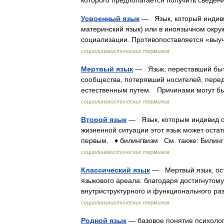
которого предполагается получить сведе
Усвоенный язык
— Язык, который индиви
материнский язык) или в иноязычном окру
социализации. Противопоставляется «выу
социолингвистических терминов
Мертвый язык
— Язык, переставший быт
сообщества, потерявший носителей, пере
естественным путем. Причинами могут б
социолингвистических терминов
Второй язык
— Язык, которым индивид ов
жизненной ситуации этот язык может оста
первым. ♦ билингвизм См. также: Билин
социолингвистических терминов
Классический язык
— Мертвый язык, оста
языкового ареала: благодаря достигнутом
внутриструктурного и функционального ра
социолингвистических терминов
Родной язык
— базовое понятие психолог