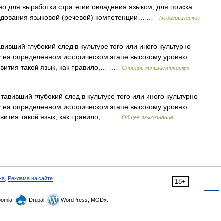
но для выработки стратегии овладения языком, для поиска
ледования языковой (речевой) компетенции… …
Педагогическое
ивший глубокий след в культуре того или иного культурно
у на определенном историческом этапе высокому уровню
звития такой язык, как правило,… …
Словарь лингвистических
вивший глубокий след в культуре того или иного культурно
у на определенном историческом этапе высокому уровню
звития такой язык, как правило,… …
Общее языкознание.
ка
,
Реклама на сайте
18+
omla,
Drupal,
WordPress, MODx.