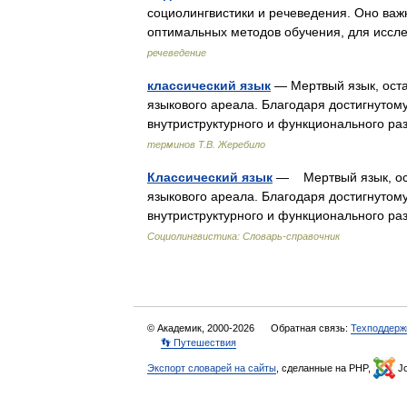
социолингвистики и речеведения. Оно важ
оптимальных методов обучения, для исс
речеведение
классический язык
— Мертвый язык, остав
языкового ареала. Благодаря достигнутом
внутриструктурного и функционального ра
терминов Т.В. Жеребило
Классический язык
— Мертвый язык, оста
языкового ареала. Благодаря достигнутом
внутриструктурного и функционального ра
Социолингвистика: Словарь-справочник
© Академик, 2000-2026
Обратная связь:
Техподдерж
👣 Путешествия
Экспорт словарей на сайты
, сделанные на PHP,
Jo