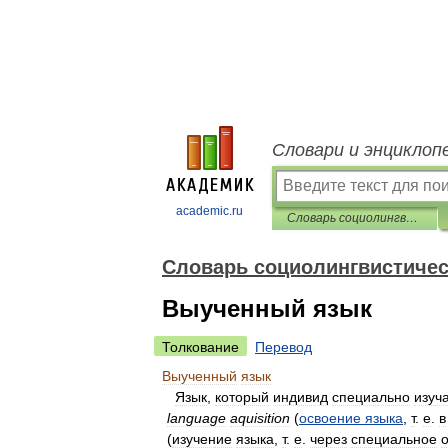
Словари и энциклоп
academic.ru
Словарь социолингвистических терминов
Словарь социолингвистичес
Выученный язык
Толкование
Перевод
Выученный
язык
Язык
,
который
индивид
специально
изуч
language
aquisition
(
освоение
языка
,
т
.
е
.
в
(
изучение
языка
,
т
.
е
.
через
специальное