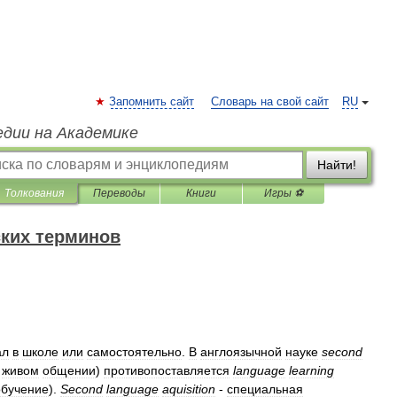
Запомнить сайт
Словарь на свой сайт
RU
едии на Академике
Найти!
Толкования
Переводы
Книги
Игры ⚽
ких терминов
ал
в
школе
или
самостоятельно
.
В
англоязычной
науке
second
живом
общении
)
противопоставляется
language
learning
обучение
).
Second
language
aquisition
-
специальная