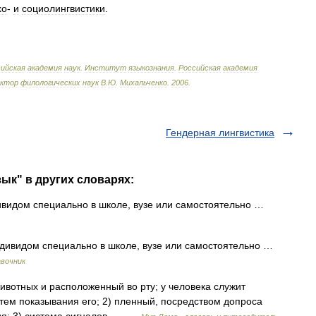
хо
-
и
социолингвистики
.
ийская
академия
наук
.
Институт
языкознания
.
Российская
академия
октор
филологических
наук
В
.
Ю
.
Михальченко
.
2006
.
Гендерная лингвистика
ык" в других словарях:
видом специально в школе, вузе или самостоятельно …
ивидом специально в школе, вузе или самостоятельно …
авочник
вотных и расположенный во рту; у человека служит
ем показывания его; 2) пленный, посредством допроса