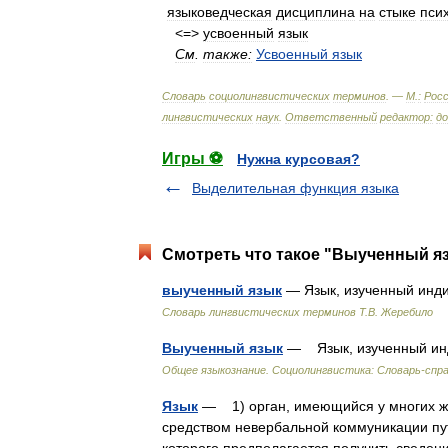
языковедческая
дисциплина
на
стыке
пси
<=>
усвоенный
язык
См
.
также:
Усвоенный
язык
Словарь
социолингвистических
терминов
. —
М
.
:
Росс
лингвистических
наук
.
Ответственный
редактор:
д
Игры ⚽
Нужна курсовая?
Выделительная функция языка
Смотреть что такое "Выученный яз
выученный язык
— Язык, изученный инди
Словарь лингвистических терминов Т.В. Жеребило
Выученный язык
— Язык, изученный инд
Общее языкознание. Социолингвистика: Словарь-спр
Язык
— 1) орган, имеющийся у многих жи
средством невербальной коммуникации пут