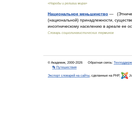
«Народы и религии мира»
Национальное меньшинство
— (Этничес
(национальной) принадлежности, существ
иноэтническому населению в ареале ее о
Словарь социолингвистических терминов
© Академик, 2000-2026
Обратная связь:
Техподдерж
👣 Путешествия
Экспорт словарей на сайты
, сделанные на PHP,
Jo