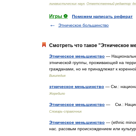
лингвистических
наук
.
Ответственный
редактор:
д
Игры ⚽
Поможем написать реферат
Этническое большинство
Смотреть что такое "Этническое м
Этническое меньшинство
— Национально
этнической группы, проживающей на терри
гражданами, но не принадлежат к корен
Википедия
этническое меньшинство
— См.: нацио
Жеребило
Этническое меньшинство
— См.: Наци
Словарь-справочник
Этническое меньшинство
— (ethnic minor
нас. расовым происхождением или куль