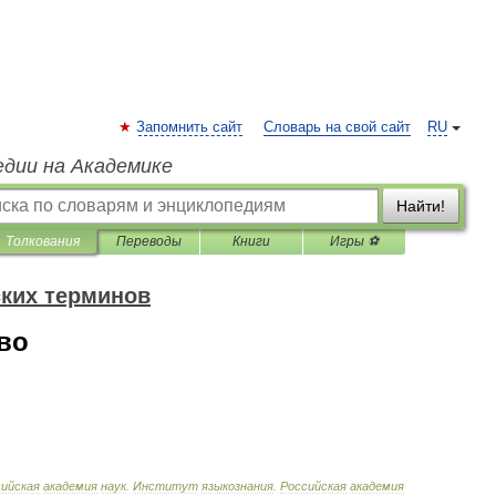
Запомнить сайт
Словарь на свой сайт
RU
едии на Академике
Найти!
Толкования
Переводы
Книги
Игры ⚽
ких терминов
во
ийская
академия
наук
.
Институт
языкознания
.
Российская
академия