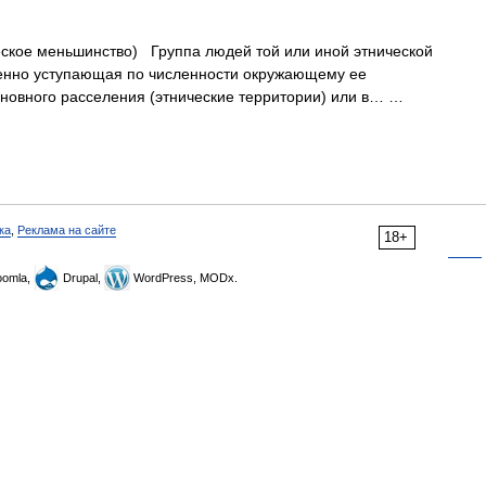
кое меньшинство) Группа людей той или иной этнической
енно уступающая по численности окружающему ее
сновного расселения (этнические территории) или в… …
ка
,
Реклама на сайте
18+
omla,
Drupal,
WordPress, MODx.