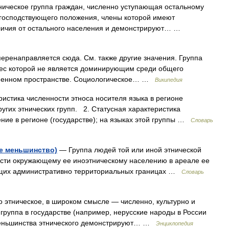
кое группа граждан, численно уступающая остальному
господствующего положения, члены которой имеют
тличия от остального населения и демонстрируют… …
ренаправляется сюда. Cм. также другие значения. Группа
вес которой не является доминирующим среди общего
еменном пространстве. Социологическое… …
Википедия
истика численности этноса носителя языка в регионе
ругих этнических групп. 2. Статусная характеристика
ие в регионе (государстве); на языках этой группы …
Словарь
е меньшинство)
— Группа людей той или иной этнической
сти окружающему ее иноэтническому населению в ареале ее
ующих административно территориальных границах …
Словарь
этническое, в широком смысле — численно, культурно и
руппа в государстве (например, нерусские народы в России
 меньшинства этнического демонстрируют… …
Энциклопедия