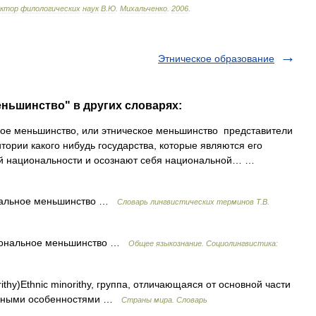
октор
филологических
наук
В
.
Ю
.
Михальченко
.
2006
.
Этническое образование
еньшинство" в других словарях:
е меньшинство, или этническое меньшинство представители
тории какого нибудь государства, которые являются его
ной национальности и осознают себя национальной… …
нальное меньшинство …
Словарь лингвистических терминов Т.В.
ональное меньшинство …
Общее языкознание. Социолингвистика:
ithy)Ethnic minorithy, группа, отличающаяся от основной части
турными особенностями …
Страны мира. Словарь