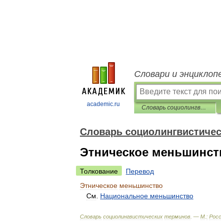
Словари и энциклоп
academic.ru
Словарь социолингвистических терминов
Словарь социолингвистичес
Этническое меньшинст
Толкование
Перевод
Этническое
меньшинство
См
.
Национальное
меньшинство
Словарь
социолингвистических
терминов
. —
М
.
:
Росс