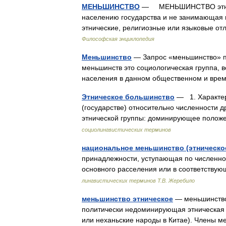
МЕНЬШИНСТВО
— МЕНЬШИНСТВО этничес
населению государства и не занимающая 
этнические, религиозные или языковые о
Философская энциклопедия
Меньшинство
— Запрос «меньшинство» пе
меньшинств это социологическая группа, 
населения в данном общественном и вр
Этническое большинство
— 1. Характер
(государстве) относительно численности д
этнической группы: доминирующее положен
социолингвистических терминов
национальное меньшинство (этническо
принадлежности, уступающая по численно
основного расселения или в соответств
лингвистических терминов Т.В. Жеребило
меньшинство этническое
— меньшинство 
политически недоминирующая этническая г
или неханьские народы в Китае). Члены