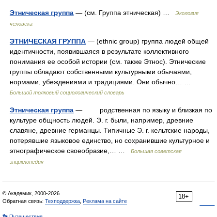
Этническая группа
— (см. Группа этническая) …
Экология
человека
ЭТНИЧЕСКАЯ ГРУППА
— (ethnic group) группа людей общей
идентичности, появившаяся в результате коллективного
понимания ее особой истории (см. также Этнос). Этнические
группы обладают собственными культурными обычаями,
нормами, убеждениями и традициями. Они обычно… …
Большой толковый социологический словарь
Этническая группа
— родственная по языку и близкая по
культуре общность людей. Э. г. были, например, древние
славяне, древние германцы. Типичные Э. г. кельтские народы,
потерявшие языковое единство, но сохранившие культурное и
этнографическое своеобразие,… …
Большая советская
энциклопедия
© Академик, 2000-2026
18+
Обратная связь:
Техподдержка
,
Реклама на сайте
👣 Путешествия