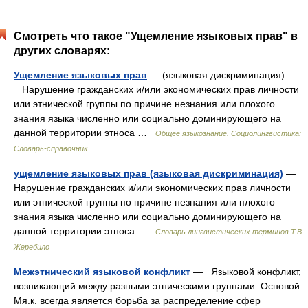
Смотреть что такое "Ущемление языковых прав" в
других словарях:
Ущемление языковых прав
— (языковая дискриминация)
Нарушение гражданских и/или экономических прав личности
или этнической группы по причине незнания или плохого
знания языка численно или социально доминирующего на
данной территории этноса …
Общее языкознание. Социолингвистика:
Словарь-справочник
ущемление языковых прав (языковая дискриминация)
—
Нарушение гражданских и/или экономических прав личности
или этнической группы по причине незнания или плохого
знания языка численно или социально доминирующего на
данной территории этноса …
Словарь лингвистических терминов Т.В.
Жеребило
Межэтнический языковой конфликт
— Языковой конфликт,
возникающий между разными этническими группами. Основой
Мя.к. всегда является борьба за распределение сфер