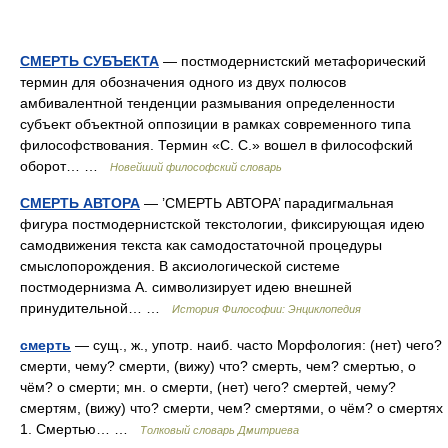
СМЕРТЬ СУБЪЕКТА
— постмодернистский метафорический
термин для обозначения одного из двух полюсов
амбивалентной тенденции размывания определенности
субъект объектной оппозиции в рамках современного типа
философствования. Термин «С. С.» вошел в философский
оборот… …
Новейший философский словарь
СМЕРТЬ АВТОРА
— ’СМЕРТЬ АВТОРА’ парадигмальная
фигура постмодернистской текстологии, фиксирующая идею
самодвижения текста как самодостаточной процедуры
смыслопорождения. В аксиологической системе
постмодернизма А. символизирует идею внешней
принудительной… …
История Философии: Энциклопедия
смерть
— сущ., ж., употр. наиб. часто Морфология: (нет) чего?
смерти, чему? смерти, (вижу) что? смерть, чем? смертью, о
чём? о смерти; мн. о смерти, (нет) чего? смертей, чему?
смертям, (вижу) что? смерти, чем? смертями, о чём? о смертях
1. Смертью… …
Толковый словарь Дмитриева