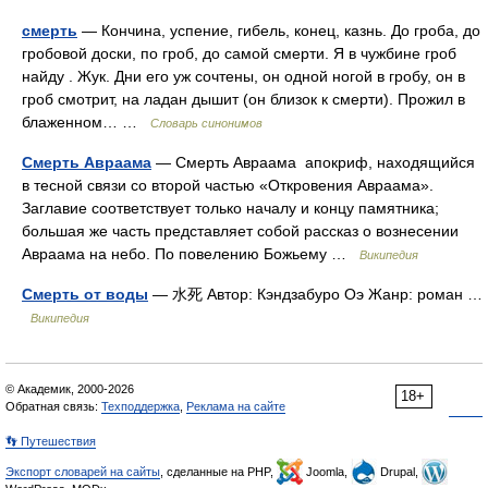
смерть
— Кончина, успение, гибель, конец, казнь. До гроба, до
гробовой доски, по гроб, до самой смерти. Я в чужбине гроб
найду . Жук. Дни его уж сочтены, он одной ногой в гробу, он в
гроб смотрит, на ладан дышит (он близок к смерти). Прожил в
блаженном… …
Словарь синонимов
Смерть Авраама
— Смерть Авраама апокриф, находящийся
в тесной связи со второй частью «Откровения Авраама».
Заглавие соответствует только началу и концу памятника;
большая же часть представляет собой рассказ о вознесении
Авраама на небо. По повелению Божьему …
Википедия
Смерть от воды
— 水死 Автор: Кэндзабуро Оэ Жанр: роман …
Википедия
© Академик, 2000-2026
18+
Обратная связь:
Техподдержка
,
Реклама на сайте
👣 Путешествия
Экспорт словарей на сайты
, сделанные на PHP,
Joomla,
Drupal,