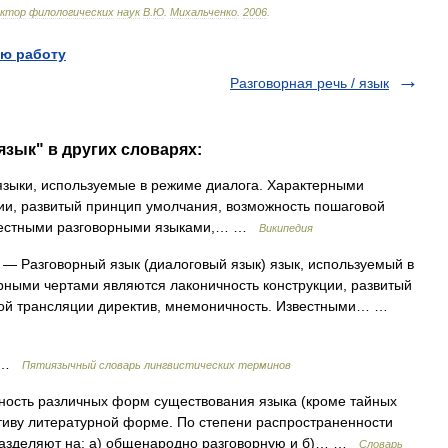
октор
филологических
наук
В
.
Ю
.
Михальченко
.
2006
.
ю работу
Разговорная речь / язык
язык" в других словарях:
языки, используемые в режиме диалога. Характерными
ии, развитый принцип умолчания, возможность пошаговой
звестными разговорными языками,… …
Википедия
— Разговорный язык (диалоговый язык) язык, используемый в
рными чертами являются лаконичность конструкции, развитый
вой трансляции директив, мнемоничность. Известными… …
e …
Пятиязычный словарь лингвистических терминов
сть различных форм существования языка (кроме тайных
тиву литературной форме. По степени распространенности
дразделяют на: а) общенародно разговорную и б)… …
Словарь