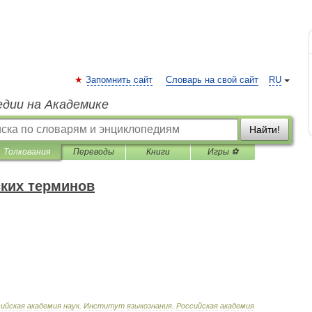
Запомнить сайт
Словарь на свой сайт
RU
едии на Академике
Найти!
Толкования
Переводы
Книги
Игры ⚽
ких терминов
ийская
академия
наук
.
Институт
языкознания
.
Российская
академия