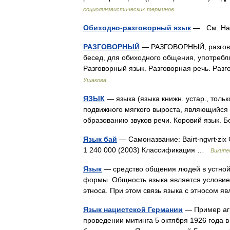
социолингвистических терминов
Обиходно-разговорный язык
— См. Нар
РАЗГОВОРНЫЙ
— РАЗГОВОРНЫЙ, разговор
бесед, для обиходного общения, употребляем
Разговорный язык. Разговорная речь. Ра
Ушакова
ЯЗЫК
— языка (языка книжн. устар., только 
подвижного мягкого выроста, являющийся 
образованию звуков речи. Коровий язык. 
Язык бай
— Самоназвание: Bairt‧ngvrt‧zi
1 240 000 (2003) Классификация …
Википе
Язык
— средство общения людей в устной
формы. Общность языка является условием
этноса. При этом связь языка с этносом
Язык нацистской Германии
— Пример аг
проведении митинга 5 октября 1926 года в