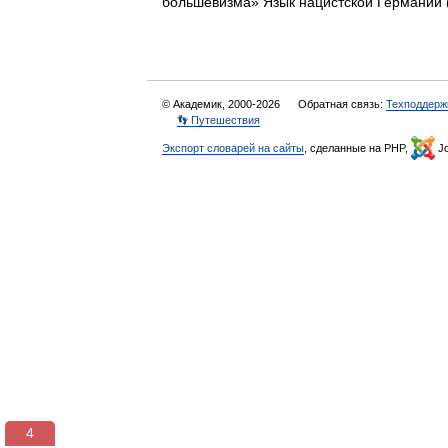
большевизма» Язык нацистской Германи
© Академик, 2000-2026
Обратная связь:
Техподдерж
👣 Путешествия
Экспорт словарей на сайты
, сделанные на PHP,
Jo
3