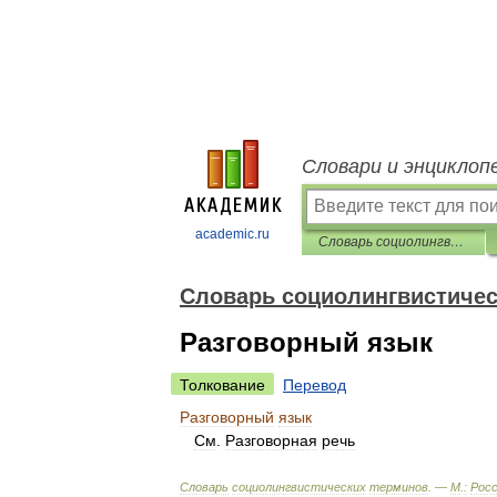
Словари и энциклоп
academic.ru
Словарь социолингвистических терминов
Словарь социолингвистичес
Разговорный язык
Толкование
Перевод
Разговорный
язык
См
.
Разговорная
речь
Словарь
социолингвистических
терминов
. —
М
.
:
Росс