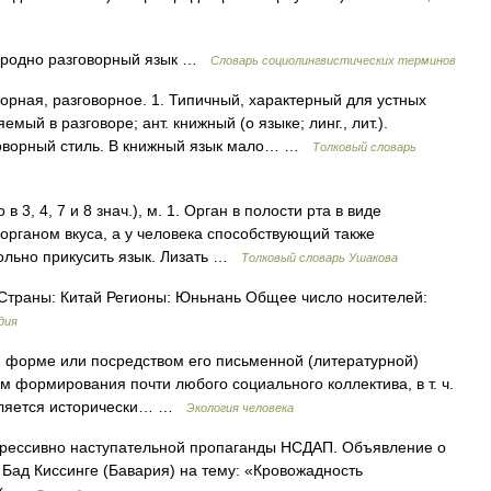
одно разговорный язык …
Словарь социолингвистических терминов
ная, разговорное. 1. Типичный, характерный для устных
ый в разговоре; ант. книжный (о языке; линг., лит.).
зговорный стиль. В книжный язык мало… …
Толковый словарь
в 3, 4, 7 и 8 знач.), м. 1. Орган в полости рта в виде
органом вкуса, а у человека способствующий также
Больно прикусить язык. Лизать …
Толковый словарь Ушакова
x Страны: Китай Регионы: Юньнань Общее число носителей:
дия
 форме или посредством его письменной (литературной)
 формирования почти любого социального коллектива, в т. ч.
 является исторически… …
Экология человека
рессивно наступательной пропаганды НСДАП. Объявление о
 Бад Киссинге (Бавария) на тему: «Кровожадность