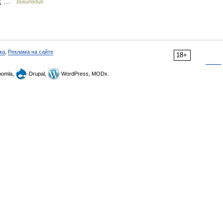
и ( …
Википедия
ка
,
Реклама на сайте
18+
omla,
Drupal,
WordPress, MODx.