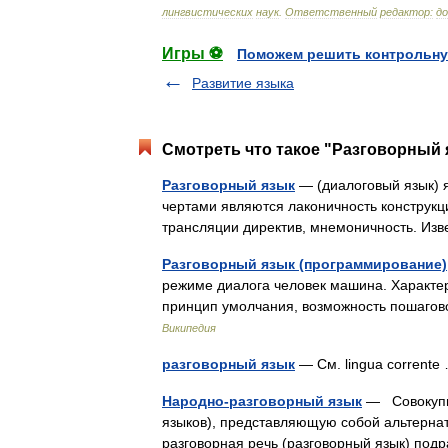
лингвистических
наук
.
Ответственный
редактор:
д
Игры ⚽
Поможем решить контрольну
Развитие языка
Смотреть что такое "Разговорный 
Разговорный язык
— (диалоговый язык) 
чертами являются лаконичность конструкц
трансляции директив, мнемоничность. И
Разговорный язык (программирование)
режиме диалога человек машина. Характе
принцип умолчания, возможность пошаго
Википедия
разговорный язык
— См. lingua corrent
Народно-разговорный язык
— Совокупно
языков), представляющую собой альтерна
разговорная речь (разговорный язык) по