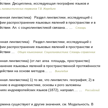
йствии. Дисциплина, исследующая географию языков и
ь лингвистических терминов Т.В. Жеребило
нная лингвистика) Раздел лингвистики, исследующий с
ии распространение языковых явлений в пространстве и в
йствии. Ал. с социолингвистикой связана… …
Словарь
нная лингвистика) Раздел лингвистики, исследующий с
фии распространение языковых явлений в пространстве и
действии …
Общее языкознание. Социолингвистика: Словарь-справочник
ная лингвистика) (от лат. area площадь, пространство)
ранение языковых явлений в пространственной протяжённости
одействии на основе методов… …
Википедия
ная лингвистика) 1) то же, что лингвистич. география; 2) в
чению в индоевропеистике, основы к рого заложены
ниях индоевропейских языков (1872), направл.… …
Российский
рмина существуют и другие значения, см. Модальность. В