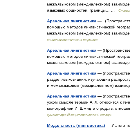
межъязыковом (междиалектном) взаимоде
языковых общностей, границы… …
Словар
Ареальная лингвистика
— (Пространстве
помощью методов лингвистической географ
межъязыковом (междиалектном) взаимоде
социолингвистических терминов
Ареальная лингвистика
— (Пространстве
помощью методов лингвистической геогра
межъязыковом (междиалектном) взаимо
Ареальная лингвистика
— (пространствен
раздел языкознания, изучающий распрост
и межъязыковом (междиалектном) взаим
Ареальная лингвистика
— (пространствен
узком смысле термин А. Л. относится к те
монографией И. Шмидта о родств. отноше
гуманитарный энциклопедический словарь
Модальность (лингвистика)
— У этого те