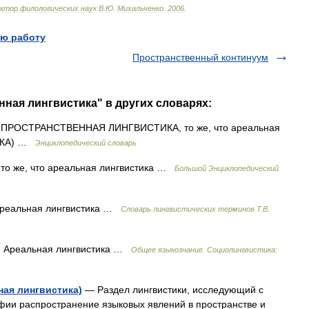
октор
филологических
наук
В
.
Ю
.
Михальченко
.
2006
.
ю работу
Пространственный континуум
нная лингвистика" в других словарях:
ПРОСТРАНСТВЕННАЯ ЛИНГВИСТИКА, то же, что ареальная
ТИКА) …
Энциклопедический словарь
то же, что ареальная лингвистика …
Большой Энциклопедический
ареальная лингвистика …
Словарь лингвистических терминов Т.В.
Ареальная лингвистика …
Общее языкознание. Социолингвистика:
ная лингвистика)
— Раздел лингвистики, исследующий с
фии распространение языковых явлений в пространстве и