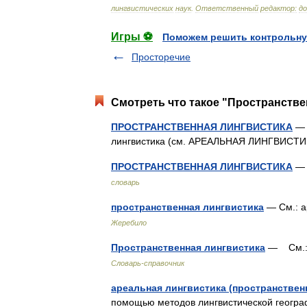
лингвистических
наук
.
Ответственный
редактор:
д
Игры ⚽
Поможем решить контрольну
Просторечие
Смотреть что такое "Пространстве
ПРОСТРАНСТВЕННАЯ ЛИНГВИСТИКА
— 
лингвистика (см. АРЕАЛЬНАЯ ЛИНГВИС
ПРОСТРАНСТВЕННАЯ ЛИНГВИСТИКА
— 
словарь
пространственная лингвистика
— См.: 
Жеребило
Пространственная лингвистика
— См.: 
Словарь-справочник
ареальная лингвистика (пространствен
помощью методов лингвистической геогра