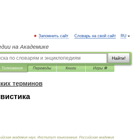
Запомнить сайт
Словарь на свой сайт
RU
едии на Академике
Найти!
Толкования
Переводы
Книги
Игры ⚽
ких терминов
гвистика
ийская
академия
наук
.
Институт
языкознания
.
Российская
академия