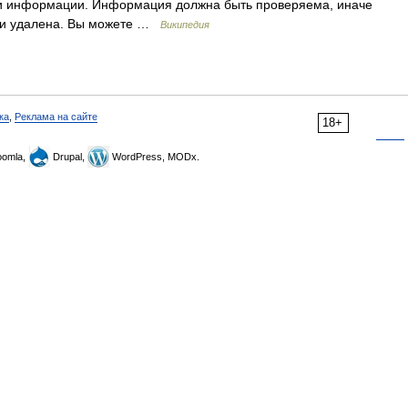
ики информации. Информация должна быть проверяема, иначе
е и удалена. Вы можете …
Википедия
ка
,
Реклама на сайте
18+
omla,
Drupal,
WordPress, MODx.