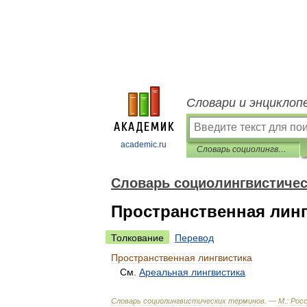
Словари и энциклоп
academic.ru
Словарь социолингвистических терминов
Словарь социолингвистичес
Пространственная лин
Толкование
Перевод
Пространственная
лингвистика
См
.
Ареальная
лингвистика
Словарь
социолингвистических
терминов
. —
М
.
:
Росс