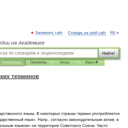
Запомнить сайт
Словарь на свой сайт
RU
едии на Академике
Найти!
Толкования
Переводы
Книги
Игры ⚽
ких терминов
арственного
языка
.
В
некоторых
странах
термин
употребляется
дарственный
язык
».
Напр
.,
согласно
законодательным
актам
,
в
альным
языком
»
на
территории
Советского
Союза
.
Часто