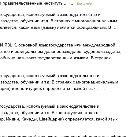
ы и правительственные институты… …
Википедия
осударства, используемый в законода тельстве и
водстве, обучении ит.д. В странах с многонациональным
деляется, какой язык (языки) является официальным. В …
ЗЫК, основной язык государства или международной
ьстве и официальном делопроизводстве, судопроизводстве,
а обычно называют государственным языком. В странах… …
осударства, используемый в законодательстве и
водстве, обучении и т.д. В странах с многонациональным
ария) в конституциях определяется, какой язык… …
осударства, используемый в законодательстве и
одстве, обучении и т.д. В конституциях стран с
, Индии, Канады, Швейцарии) определяется, какой язык
ьно закрепленный для использования в официальных сферах