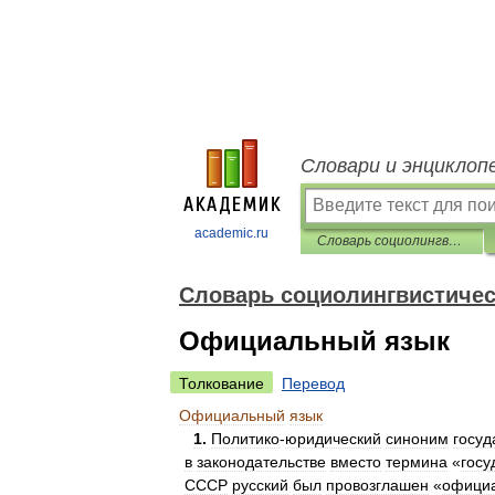
Словари и энциклоп
academic.ru
Словарь социолингвистических терминов
Словарь социолингвистичес
Официальный язык
Толкование
Перевод
Официальный
язык
1
.
Политико
-
юридический
синоним
госуд
в
законодательстве
вместо
термина
«
госу
СССР
русский
был
провозглашен
«
офици