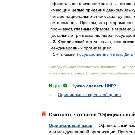
официальное
признание
какого
-
л
.
языка
в
имеющим
целью
придания
данному
язык
четыре
национально
-
этнических
группы:
ретороманцы
.
При
том
,
что
ретороманцы
проживают
,
главным
образом
,
в
германош
(
остальные
три
языка
являются
государс
2
.
Юридический
статус
языка
,
использу
международных
организациях
.
См
.
также:
Государственный
язык
,
Дипл
Словарь
социолингвистических
терминов
. —
М
.
:
Росс
лингвистических
наук
.
Ответственный
редактор:
д
Игры ⚽
Нужно сделать НИР?
Официальные сферы общения
Смотреть что такое "Официальный 
Официальный язык
— Официальный язык
или международной организации. Применит