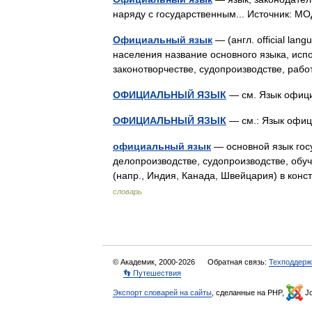
наряду с государственным... Источник
Официальный язык
— (англ. official la
населения название основного языка, испол
законотворчестве, судопроизводстве, раб
ОФИЦИАЛЬНЫЙ ЯЗЫК
— см. Язык офи
ОФИЦИАЛЬНЫЙ ЯЗЫК
— см.: Язык оф
официальный язык
— основной язык гос
делопроизводстве, судопроизводстве, обу
(напр., Индия, Канада, Швейцария) в кон
словарь
© Академик, 2000-2026
Обратная связь:
Техподдерж
👣 Путешествия
Экспорт словарей на сайты
, сделанные на PHP,
Jo