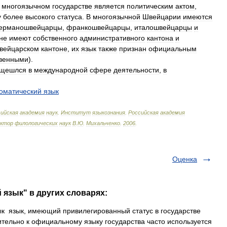
многоязычном
государстве
является
политическим
актом
,
у
более
высокого
статуса
.
В
многоязычной
Швейцарии
имеются
германошвейцарцы
,
франкошвейцарцы
,
италошвейцарцы
и
не
имеют
собственного
административного
кантона
и
вейцарском
кантоне
,
их
язык
также
признан
официальным
твенными
).
ющешлся
в
международной
сфере
деятельности
,
в
оматический
язык
ийская
академия
наук
.
Институт
языкознания
.
Российская
академия
октор
филологических
наук
В
.
Ю
.
Михальченко
.
2006
.
Оценка
язык" в других словарях:
 язык, имеющий привилегированный статус в государстве
ельно к официальному языку государства часто используется