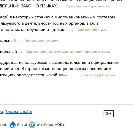
: МОДЕЛЬНЫЙ ЗАКОН О ЯЗЫКАХ …
Официальная терминология
nguage) в некоторых странах с многонациональным составом
ьзуемого в деятельности гос ных органов, в т.ч. в
оте нотариата, обучении и т.д. Как… …
Энциклопедия права
циальный …
Энциклопедия юриста
ициальный …
Энциклопедический словарь конституционного права
ударства, используемый в законодательстве и официальном
чении и т.д. В странах с многонациональным населением
ституциях определяется, какой язык… …
Большой юридический
ка
,
Реклама на сайте
18+
omla,
Drupal,
WordPress, MODx.