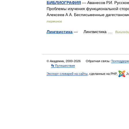
БИБЛИОГРАФИЯ
— Аванесов Р.И. Русское
Проблемы изучения функциональной сторон
Алексеев А А. Бесписьменные дагестанс
терминов
Лингвистика
— Лингвистика …
Википеди
© Академик, 2000-2026
Обратная связь:
Техподдерж
👣 Путешествия
Экспорт словарей на сайты
, сделанные на PHP,
Jo