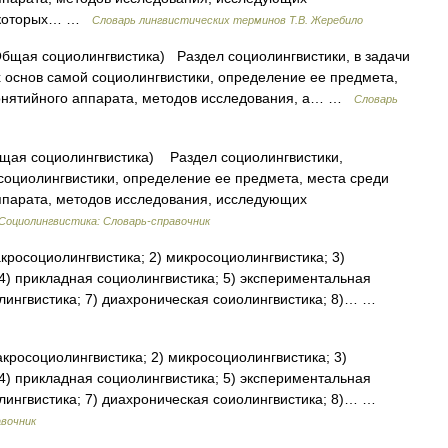
е которых… …
Словарь лингвистических терминов Т.В. Жеребило
щая социолингвистика) Раздел социолингвистики, в задачи
х основ самой социолингвистики, определение ее предмета,
понятийного аппарата, методов исследования, а… …
Словарь
щая социолингвистика) Раздел социолингвистики,
социолингвистики, определение ее предмета, места среди
ппарата, методов исследования, исследующих
Социолингвистика: Словарь-справочник
кросоциолингвистика; 2) микросоциолингвистика; 3)
4) прикладная социолингвистика; 5) экспериментальная
олингвистика; 7) диахроническая соиолингвистика; 8)… …
кросоциолингвистика; 2) микросоциолингвистика; 3)
4) прикладная социолингвистика; 5) экспериментальная
олингвистика; 7) диахроническая соиолингвистика; 8)… …
авочник