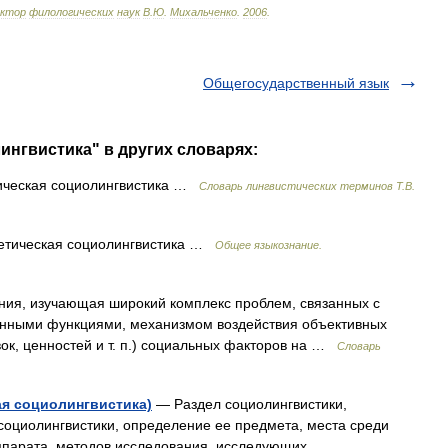
октор
филологических
наук
В
.
Ю
.
Михальченко
.
2006
.
Общегосударственный язык
ингвистика" в других словарях:
ическая социолингвистика …
Словарь лингвистических терминов Т.В.
тическая социолингвистика …
Общее языкознание.
ия, изучающая широкий комплекс проблем, связанных с
енными функциями, механизмом воздействия объективных
ок, ценностей и т. п.) социальных факторов на …
Словарь
ая социолингвистика)
— Раздел социолингвистики,
социолингвистики, определение ее предмета, места среди
ппарата, методов исследования, исследующих