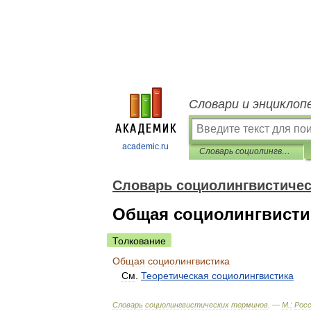
Словари и энциклоп
academic.ru
Словарь социолингвистических терминов
Словарь социолингвистичес
Общая социолингвисти
Толкование
Общая
социолингвистика
См
.
Теоретическая
социолингвистика
Словарь
социолингвистических
терминов
. —
М
.
:
Росс