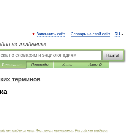
Запомнить сайт
Словарь на свой сайт
RU
едии на Академике
Найти!
Толкования
Переводы
Книги
Игры ⚽
ких терминов
ка
ийская
академия
наук
.
Институт
языкознания
.
Российская
академия