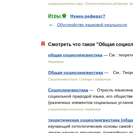
лингвистических
наук
.
Ответственный
редактор:
д
Игры ⚽
Нужен реферат?
Обустройство языковой реальности
Смотреть что такое "Общая социол
общая социолингвистика
— См.: теорет
Жеребило
Общая социолингвистика
— См.: Теоре
Социолингвистика: Словарь-справочник
Социолингвистика
— Отрасль языкознан
социальной природой языка, его обществ
(различных элементов социальных установ
социолингвистических терминов
теоретическая социолингвистика (общ
изучающий онтологические основы самой 
других научных дисциплин, понятийного а