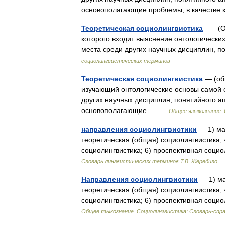
основополагающие проблемы, в качеств
Теоретическая социолингвистика
— (Об
которого входит выяснение онтологически
места среди других научных дисциплин, 
социолингвистических терминов
Теоретическая социолингвистика
— (об
изучающий онтологические основы самой 
других научных дисциплин, понятийного а
основополагающие… …
Общее языкознание. 
направления социолингвистики
— 1) ма
теоретическая (общая) социолингвистика; 
социолингвистика; 6) проспективная соци
Словарь лингвистических терминов Т.В. Жеребило
Направления социолингвистики
— 1) ма
теоретическая (общая) социолингвистика; 
социолингвистика; 6) проспективная соци
Общее языкознание. Социолингвистика: Словарь-спр