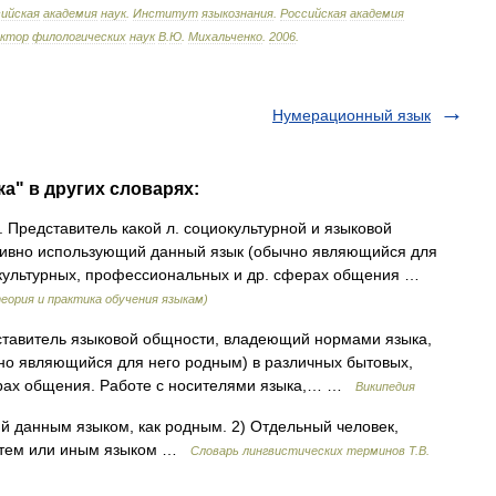
ийская
академия
наук
.
Институт
языкознания
.
Российская
академия
октор
филологических
наук
В
.
Ю
.
Михальченко
.
2006
.
Нумерационный язык
а" в других словарях:
едставитель какой л. социокультурной и языковой
тивно использующий данный язык (обычно являющийся для
окультурных, профессиональных и др. сферах общения …
еория и практика обучения языкам)
тавитель языковой общности, владеющий нормами языка,
но являющийся для него родным) в различных бытовых,
рах общения. Работе с носителями языка,… …
Википедия
 данным языком, как родным. 2) Отдельный человек,
я тем или иным языком …
Словарь лингвистических терминов Т.В.