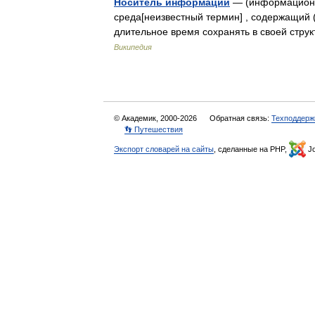
Носитель информации
— (информационн
среда[неизвестный термин] , содержащий
длительное время сохранять в своей стр
Википедия
© Академик, 2000-2026
Обратная связь:
Техподдерж
👣 Путешествия
Экспорт словарей на сайты
, сделанные на PHP,
Jo