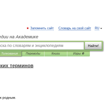
Запомнить сайт
Словарь на свой сайт
RU
едии на Академике
Найти!
Толкования
Переводы
Книги
Игры ⚽
ких терминов
к
родным
.