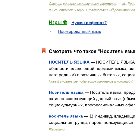
Словарь
социолингвистических
терминов
. —
М
.
:
Росс
лингвистических
наук
.
Ответственный
редактор:
д
Игры ⚽
Нужен реферат?
Нормированный язык
Смотреть что такое "Носитель язык
НОСИТЕЛЬ ЯЗЫКА
— НОСИТЕЛЬ ЯЗЫКА. Пр
общности, владеющий нормами языка, ак
него родным) в различных бытовых, соци
Новый словарь методических терминов и понятий (т
Носитель языка
— Носитель языка предс
активно использующий данный язык (обыч
социокультурных, профессиональных сфе
носитель языка
— 1) Индивид, владеющий
социальная группа, народ, пользующиес
Жеребило