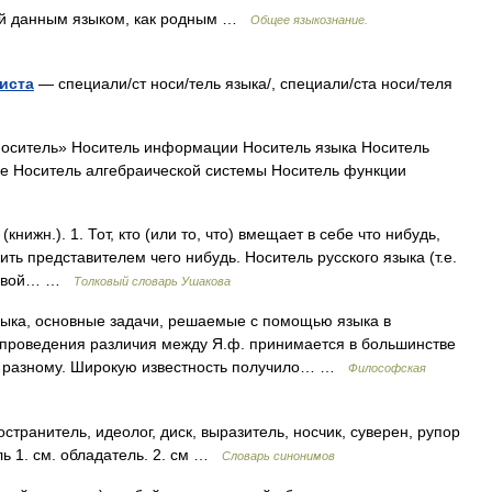
 данным языком, как родным …
Общее языкознание.
иста
— специали/ст носи/тель языка/, специали/ста носи/теля
носитель» Носитель информации Носитель языка Носитель
ке Носитель алгебраической системы Носитель функции
ижн.). 1. Тот, кто (или то, что) вмещает в себе что нибудь,
ть представителем чего нибудь. Носитель русского языка (т.е.
 новой… …
Толковый словарь Ушакова
ыка, основные задачи, решаемые с помощью языка в
 проведения различия между Я.ф. принимается в большинстве
 по разному. Широкую известность получило… …
Философская
транитель, идеолог, диск, выразитель, носчик, суверен, рупор
ль 1. см. обладатель. 2. см …
Словарь синонимов