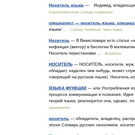
Носитель языка
— Индивид, владеющий
Социолингвистика: Словарь-справочник
специалист — носитель языка, специал
языка/ …
Слитно. Раздельно. Через дефис.
Носитель
— В Викисловаре есть статья «
инфекции (вектор) в биологии В математи
Носитель перестановки …
Википедия
НОСИТЕЛЬ
— НОСИТЕЛЬ, носителя, муж. (кн
обладает, наделен чем нибудь, может служи
говорящий на русском языке). Носитель
ЯЗЫКА ФУНКЦИИ
— или Употребления яз
процессе коммуникации и познания. Идея
теорий языка; реализуется она, однако,
энциклопедия
носитель
— обладатель, владелец; распрос
эпохи Словарь русских синонимов. носите