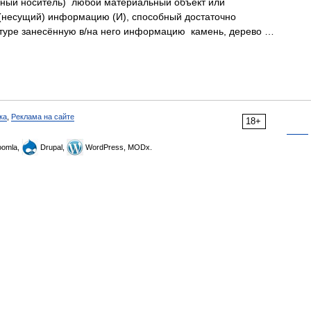
ый носитель) любой материальный объект или
 (несущий) информацию (И), способный достаточно
уктуре занесённую в/на него информацию камень, дерево …
ка
,
Реклама на сайте
18+
omla,
Drupal,
WordPress, MODx.