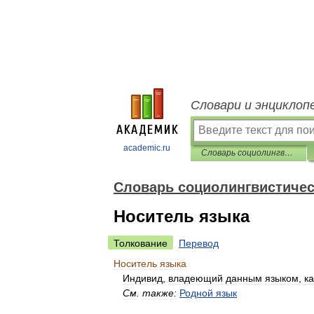
Словари и энциклоп
academic.ru
Словарь социолингвистических терминов
Словарь социолингвистичес
Носитель языка
Толкование
Перевод
Носитель
языка
Индивид
,
владеющий
данным
языком
,
ка
См
.
также:
Родной
язык