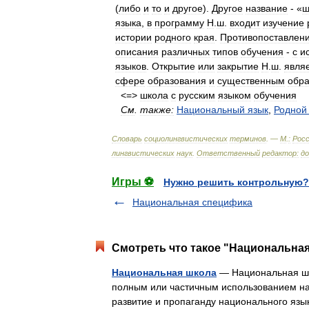
(
либо
и
то
и
другое
).
Другое
название
- «
ш
языка
,
в
программу
Н
.
ш
.
входит
изучение
истории
родного
края
.
Противопоставлен
описания
различных
типов
обучения
-
с
и
языков
.
Открытие
или
закрытие
Н
.
ш
.
явля
сфере
образования
и
существенным
обр
<=>
школа
с
русским
языком
обучения
См
.
также:
Национальный
язык
,
Родной
Словарь
социолингвистических
терминов
. —
М
.
:
Росс
лингвистических
наук
.
Ответственный
редактор:
д
Игры ⚽
Нужно решить контрольную?
Национальная специфика
Смотреть что такое "Национальная
Национальная школа
— Национальная шк
полным или частичным использованием на
развитие и пропаганду национального яз