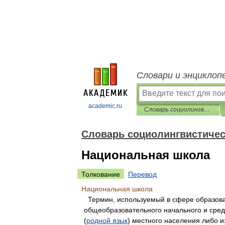
Словари и энциклоп
academic.ru
Словарь социолингвистических терминов
Словарь социолингвистичес
Национальная школа
Толкование
Перевод
Национальная
школа
Термин
,
используемый
в
сфере
образов
общеобразовательного
начального
и
сред
(
родной
язык
)
местного
населения
либо
и