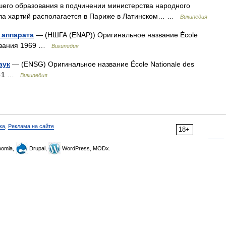
шего образования в подчинении министерства народного
ла хартий располагается в Париже в Латинском… …
Википедия
 аппарата
— (НШГА (ENAP)) Оригинальное название École
снования 1969 …
Википедия
аук
— (ENSG) Оригинальное название École Nationale des
1941 …
Википедия
ка
,
Реклама на сайте
18+
omla,
Drupal,
WordPress, MODx.