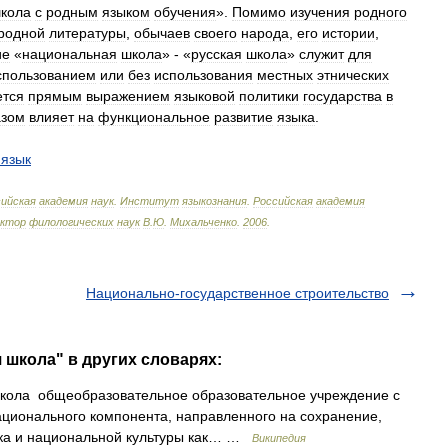
кола
с
родным
языком
обучения
».
Помимо
изучения
родного
родной
литературы
,
обычаев
своего
народа
,
его
истории
,
ие
«
национальная
школа
» - «
русская
школа
»
служит
для
спользованием
или
без
использования
местных
этнических
ется
прямым
выражением
языковой
политики
государства
в
азом
влияет
на
функциональное
развитие
языка
.
язык
ийская
академия
наук
.
Институт
языкознания
.
Российская
академия
октор
филологических
наук
В
.
Ю
.
Михальченко
.
2006
.
Национально-государственное строительство
 школа" в других словарях:
ола общеобразовательное образовательное учреждение с
ционального компонента, направленного на сохранение,
ыка и национальной культуры как… …
Википедия