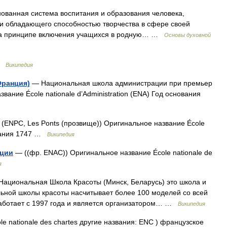
ованная система воспитания и образования человека,
 и обладающего способностью творчества в сфере своей
 на принципе включения учащихся в родную… …
Основы духовной
 …
Википедия
Франция)
— Национальная школа администрации при премьер
ание École nationale d’Administration (ENA) Год основания
(ENPC, Les Ponts (прозвище)) Оригинальное название École
нования 1747 …
Википедия
ации
— ((фр. ENAC)) Оригинальное название École nationale de
я
ациональная Школа Красоты (Минск, Беларусь) это школа и
ьной школы красоты насчитывает более 100 моделей со всей
аботает с 1997 года и является организатором… …
Википедия
e nationale des chartes другие названия: ENC ) французское