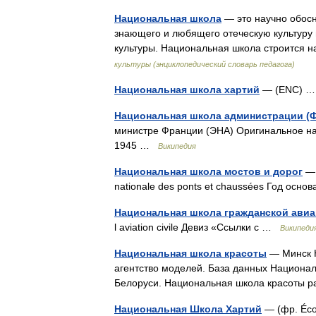
Национальная школа
— это научно обосн
знающего и любящего отеческую культуру
культуры. Национальная школа строится
культуры (энциклопедический словарь педагога)
Национальная школа хартий
— (ENC)
Национальная школа администрации (
министре Франции (ЭНА) Оригинальное назв
1945 …
Википедия
Национальная школа мостов и дорог
— 
nationale des ponts et chaussées Год ос
Национальная школа гражданской ави
l aviation civile Девиз «Ссылки с …
Википеди
Национальная школа красоты
— Минск Н
агентство моделей. База данных Национал
Белоруси. Национальная школа красоты р
Национальная Школа Хартий
— (фр. Écol