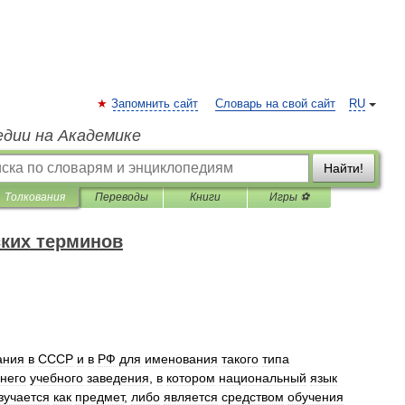
Запомнить сайт
Словарь на свой сайт
RU
едии на Академике
Найти!
Толкования
Переводы
Книги
Игры ⚽
ких терминов
ания
в
СССР
и
в
РФ
для
именования
такого
типа
него
учебного
заведения
,
в
котором
национальный
язык
зучается
как
предмет
,
либо
является
средством
обучения