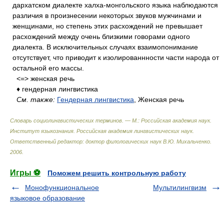
дархатском диалекте халха-монгольского языка наблюдаются
различия в произнесении некоторых звуков мужчинами и
женщинами, но степень этих расхождений не превышает
расхождений между очень близкими говорами одного
диалекта. В исключительных случаях взаимопонимание
отсутствует, что приводит к изолированнности части народа от
остальной его массы.
<=> женская речь
♦ гендерная лингвистика
См. также:
Гендерная лингвистика
, Женская речь
Словарь социолингвистических терминов. — М.: Российская академия наук.
Институт языкознания. Российская академия лингвистических наук
.
Ответственный редактор: доктор филологических наук В.Ю. Михальченко
.
2006
.
Игры ⚽
Поможем решить контрольную работу
Монофункциональное
Мультилингвизм
языковое образование