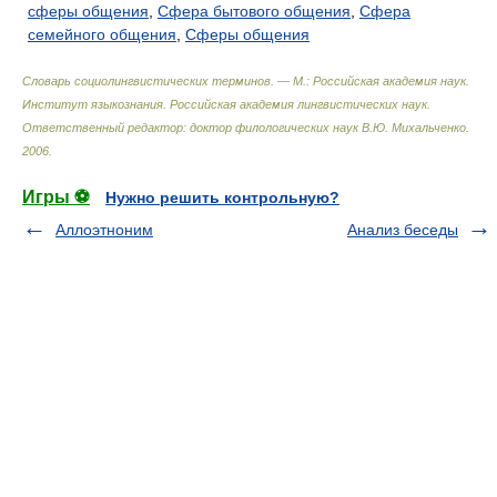
сферы общения
,
Сфера бытового общения
,
Сфера
семейного общения
,
Сферы общения
Словарь социолингвистических терминов. — М.: Российская академия наук.
Институт языкознания. Российская академия лингвистических наук
.
Ответственный редактор: доктор филологических наук В.Ю. Михальченко
.
2006
.
Игры ⚽
Нужно решить контрольную?
Аллоэтноним
Анализ беседы