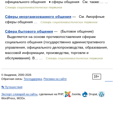
официального общения ♦ сферы общения См. также:… …
Словарь социолингвистических терминов
Сферы неорганизованного общения
— См. Аморфные
сферы общения …
Словарь социолингвистических терминов
Сфера бытового общения
— (Бытовое общение)
Выделяется на основе противопоставления сферам
социального общения (государственно административного
управления, официального делопроизводства, образования,
массовой информации, производства, торговли и
обслуживания). В… …
Словарь социолингвистических терминов
© Академик, 2000-2026
18+
Обратная связь:
Техподдержка
,
Реклама на сайте
👣 Путешествия
Экспорт словарей на сайты
, сделанные на PHP,
Joomla,
Drupal,
WordPress, MODx.