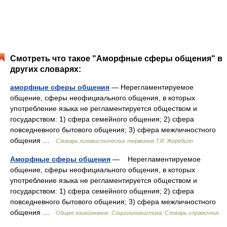
Смотреть что такое "Аморфные сферы общения" в
других словарях:
аморфные сферы общения
— Нерегламентируемое
общение, сферы неофициального общения, в которых
употребление языка не регламентируется обществом и
государством: 1) сфера семейного общения; 2) сфера
повседневного бытового общения; 3) сфера межличностного
общения …
Словарь лингвистических терминов Т.В. Жеребило
Аморфные сферы общения
— Нерегламентируемое
общение, сферы неофициального общения, в которых
употребление языка не регламентируется обществом и
государством: 1) сфера семейного общения; 2) сфера
повседневного бытового общения; 3) сфера межличностного
общения …
Общее языкознание. Социолингвистика: Словарь-справочник