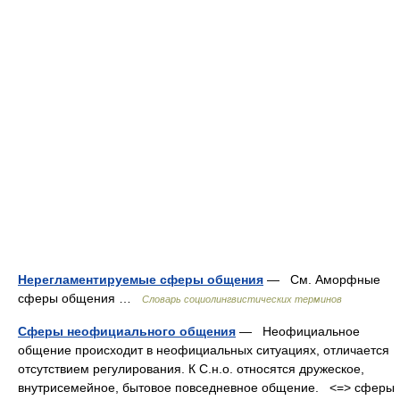
Нерегламентируемые сферы общения
— См. Аморфные
сферы общения …
Словарь социолингвистических терминов
Сферы неофициального общения
— Неофициальное
общение происходит в неофициальных ситуациях, отличается
отсутствием регулирования. К С.н.о. относятся дружеское,
внутрисемейное, бытовое повседневное общение. <=> сферы