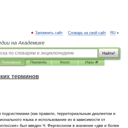
Запомнить сайт
Словарь на свой сайт
RU
едии на Академике
Найти!
Толкования
Переводы
Книги
Игры ⚽
ких терминов
и
подсистемами
(
как
правило
,
территориальным
диалектом
и
ионального
языка
и
использование
их
в
зависимости
от
иглоссия
»
был
введен
Ч
.
Фергюсоном
в
значении
«
две
и
более