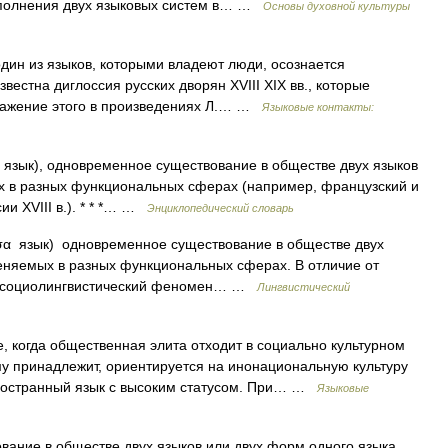
ополнения двух языковых систем в… …
Основы духовной культуры
один из языков, которыми владеют люди, осознается
вестна диглоссия русских дворян XVIII XIX вв., которые
бражение этого в произведениях Л.… …
Языковые контакты:
a язык), одновременное существование в обществе двух языков
х в разных функциональных сферах (например, французский и
ии XVIII в.). * * *… …
Энциклопедический словарь
σα язык) одновременное существование в обществе двух
еняемых в разных функциональных сферах. В отличие от
ак социолингвистический феномен… …
Лингвистический
, когда общественная элита отходит в социально культурном
ому принадлежит, ориентируется на инонациональную культуру
иностранный язык с высоким статусом. При… …
Языковые
ание в обществе двух языков или двух форм одного языка,