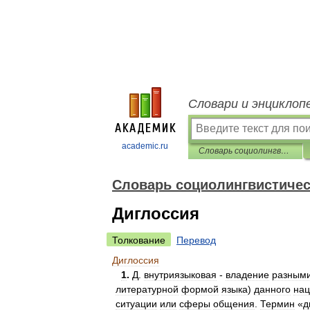
Словари и энциклоп
academic.ru
Словарь социолингвистических терминов
Словарь социолингвистичес
Диглоссия
Толкование
Перевод
Диглоссия
1
.
Д
.
внутриязыковая
-
владение
разным
литературной
формой
языка
)
данного
нац
ситуации
или
сферы
общения
.
Термин
«
д