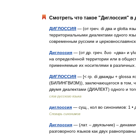
Смотреть что такое "Диглоссия" в 
ДИГЛОССИЯ
— (от греч. di два и glotta 
территориальными диалектами одного язык
современным русским и церковнославян
Диглоссия
— (от др. греч. δυο «два» и γ
на определённой территории или в общест
применяемые их носителями в различн
ДИГЛОССИЯ
— [< гр. di дважды + glossa 
(БИЛИНГВИЗМ)), заключающегося в том, чт
двумя диалектами (ДИАЛЕКТ) одного и то
слов русского языка
диглоссия
— сущ., кол во синонимов: 1 •
Словарь синонимов
Диглоссия
— (лат. – двуязычие) – динами
разговорного языков как двух равноправны