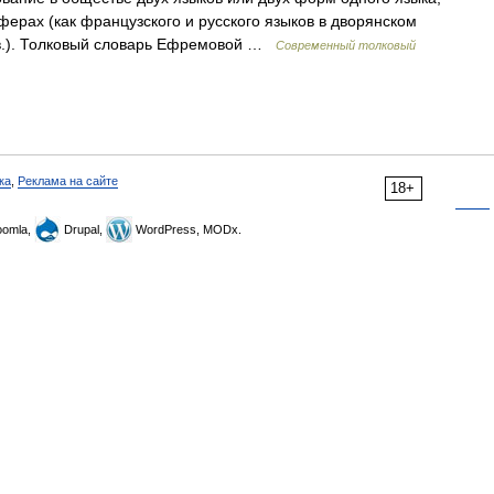
рах (как французского и русского языков в дворянском
I в.). Толковый словарь Ефремовой …
Современный толковый
ка
,
Реклама на сайте
18+
omla,
Drupal,
WordPress, MODx.