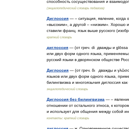
способность сосуществования и взаимод
(энциклопедический словарь педагога)
Диглоссия
— – ситуация, явление, когда 
«высоким», а другой – «низким». Хорошо из
ставили франц. язык выше русского (изо
краткий словарь
диглоссия
— (от греч. di дважды и glōss
или двух форм одного языка, применяемы
русский языки в дворянском обществе Росс
Диглоссия
— (от греч. δι дважды и γλῶσ
языков или двух форм одного языка, прим
билингвизма и многоязычия диглоссия к
энциклопедический словарь
Диглоссия без билингвизма
— – явление
отношении от остального этноса, к котор
и использует для общения между собой 
контакты: краткий словарь
диглоссия
— ж. Одновременное существов