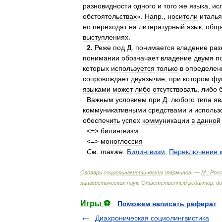
разновидности
одного
и
того
же
языка
,
ис
обстоятельствах
».
Напр
.,
носители
италья
но
переходят
на
литературный
язык
,
общ
выступлениях
.
2
.
Реже
под
Д
.
понимается
владение
раз
понимании
обозначает
владение
двумя
п
которых
используется
только
в
определен
сопровождает
двуязычие
,
при
котором
фу
языками
может
либо
отсутствовать
,
либо
Важным
условием
при
Д
.
любого
типа
яв
коммуникативными
средствами
и
использ
обеспечить
успех
коммуникации
в
данной
<=>
билингвизм
<=>
моноглоссия
См
.
также:
Билингвизм
,
Переключение
Словарь
социолингвистических
терминов
. —
М
.
:
Росс
лингвистических
наук
.
Ответственный
редактор:
д
Игры ⚽
Поможем написать реферат
Диахроническая социолингвистика