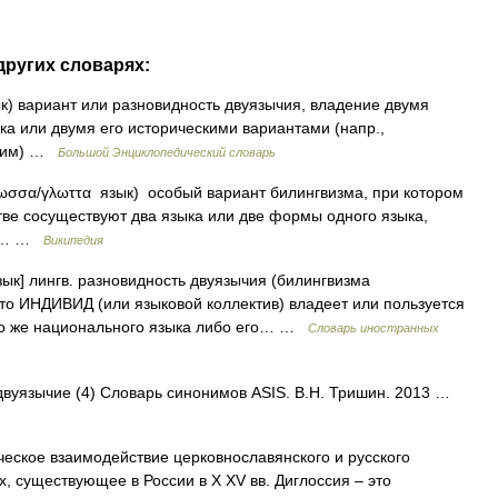
других словарях:
язык) вариант или разновидность двуязычия, владение двумя
а или двумя его историческими вариантами (напр.,
ским) …
Большой Энциклопедический словарь
λωσσα/γλωττα язык) особый вариант билингвизма, при котором
ве сосуществуют два языка или две формы одного языка,
ых… …
Википедия
язык] лингв. разновидность двуязычия (билингвизма
о ИНДИВИД (или языковой коллектив) владеет или пользуется
го же национального языка либо его… …
Словарь иностранных
 двуязычие (4) Словарь синонимов ASIS. В.Н. Тришин. 2013 …
ческое взаимодействие церковнославянского и русского
х, существующее в России в Х XV вв. Диглоссия – это